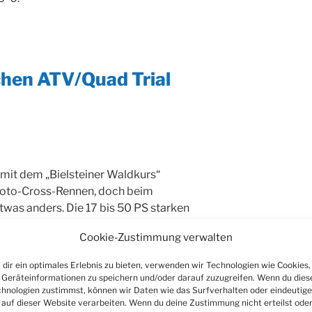
chen ATV/Quad Trial
mit dem „Bielsteiner Waldkurs“
Moto-Cross-Rennen, doch beim
etwas anders. Die 17 bis 50 PS starken
icles“ blubbern gemächlich vor sich hin
Cookie-Zustimmung verwalten
cken Profilrädern kaum Abdrücke im
ndewagen noch Traktoren, dennoch
dir ein optimales Erlebnis zu bieten, verwenden wir Technologien wie Cookies,
e werden in der Landwirtschaft oder bei
Geräteinformationen zu speichern und/oder darauf zuzugreifen. Wenn du dies
setzt. Zum Zubehör gehören je nach
hnologien zustimmst, können wir Daten wie das Surfverhalten oder eindeutige
 auf dieser Website verarbeiten. Wenn du deine Zustimmung nicht erteilst ode
maschine, Schneeschild, Dünger- oder