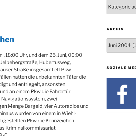
24.09. bis
Nachrichten
10.12.
19. u. 20.12.
ARCHIV
chen
Archiv
ni, 18:00 Uhr, und dem 25. Juni, 06:00
, Uelpebergstraße, Hubertusweg,
SOZIALE ME
user Straße insgesamt elf Pkw
ällen hatten die unbekannten Täter die
igt und entriegelt, ansonsten
und an einem Pkw die Fahrertür
n Navigationssystem, zwei
gen Menge Bargeld, vier Autoradios und
hinaus wurden von einem in Wiehl-
abgestellten Pkw die Kennzeichen
das Kriminalkommissariat
9-0.