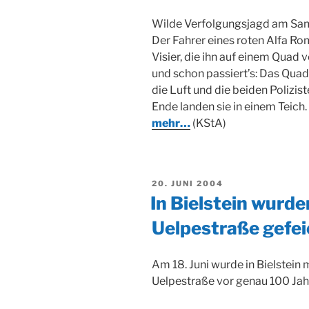
Wilde Verfolgungsjagd am Sam
Der Fahrer eines roten Alfa R
Visier, die ihn auf einem Quad v
und schon passiert’s: Das Quad
die Luft und die beiden Polizis
Ende landen sie in einem Teich.
mehr…
(KStA)
VERÖFFENTLICHT
20. JUNI 2004
AM
In Bielstein wurd
Uelpestraße gefei
Am 18. Juni wurde in Bielstein 
Uelpestraße vor genau 100 Jahr