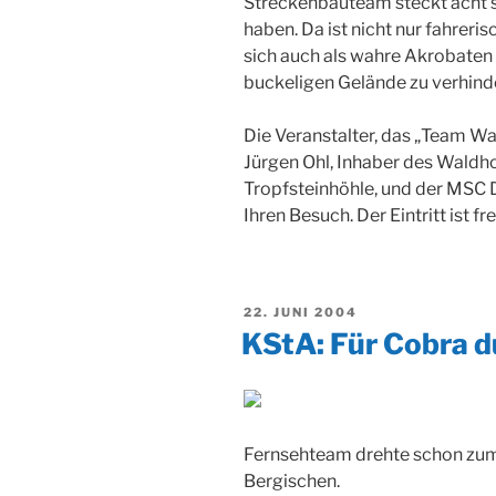
Streckenbauteam steckt acht so
haben. Da ist nicht nur fahrer
sich auch als wahre Akrobaten
buckeligen Gelände zu verhind
Die Veranstalter, das „Team Wa
Jürgen Ohl, Inhaber des Waldh
Tropfsteinhöhle, und der MSC 
Ihren Besuch. Der Eintritt ist fre
VERÖFFENTLICHT
22. JUNI 2004
AM
KStA: Für Cobra d
Fernsehteam drehte schon zum
Bergischen.