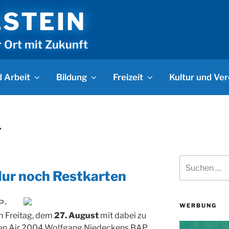
LSTEIN
r Ort mit Zukunft
 Arbeit
Bildung
Freizeit
Kultur und Ver
4
Suchen
nach:
 Nur noch Restkarten
P-
WERBUNG
am Freitag, dem
27. August
mit dabei zu
Open Air 2004 Wolfgang Niedeckens BAP