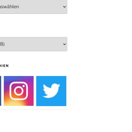
Herbstprogramm Burghaus
Bielstein
Weihnachtsmarkt rund um die
Burg
DIEN