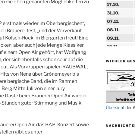
ten die oben genannten Möglichkeiten zu
17.10.
31.10.
07.11.
AP erstmals wieder im Oberbergischen“,
08.11.
uell Brauerei fest, „und der Vorverkauf
uf Kölsch-Rock im Biergarten freut! Eine
09.11.
cken, aber auch jede Menge Klassiker,
10.11.
uf einem Open Air gehört, hat Wolfgang
11.11.
 der sich ebenfalls schon sehr auf die
WIEHLER GE
14.11.
freut. Als Vorgruppen spielen RAUBWAL,
15.11.
 Hits von Nena über Grönemeyer bis
15.11.
ere bergische Band, die im Rahmen
Berg Mitte Juli von einer Jury
27.11.
die Gäste beim Brauerei Open Air wieder
5 Stunden guter Stimmung und Musik.
29.11.
Übersicht
der W
ab 01.12.
Brauerei Open Air, das BAP-Konzert sowie
NACHRICHTE
06.12.
tellen gibt es unter