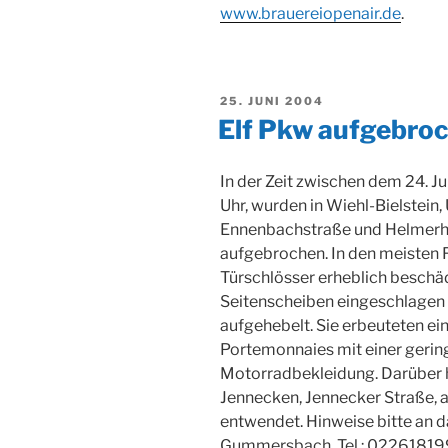
www.brauereiopenair.de
.
VERÖFFENTLICHT
25. JUNI 2004
AM
Elf Pkw aufgebro
In der Zeit zwischen dem 24. Ju
Uhr, wurden in Wiehl-Bielstein
Ennenbachstraße und Helmerha
aufgebrochen. In den meisten F
Türschlösser erheblich beschäd
Seitenscheiben eingeschlagen 
aufgehebelt. Sie erbeuteten ei
Portemonnaies mit einer gerin
Motorradbekleidung. Darüber 
Jennecken, Jennecker Straße, 
entwendet. Hinweise bitte an 
Gummersbach, Tel.: 02261819