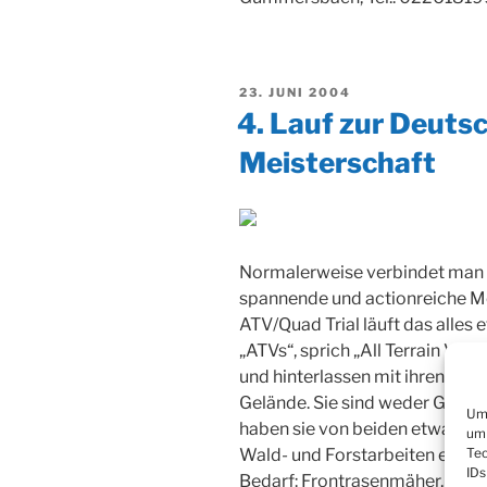
VERÖFFENTLICHT
23. JUNI 2004
AM
4. Lauf zur Deuts
Meisterschaft
Normalerweise verbindet man 
spannende und actionreiche 
ATV/Quad Trial läuft das alles 
„ATVs“, sprich „All Terrain Veh
und hinterlassen mit ihren di
Gelände. Sie sind weder Gelä
Um 
haben sie von beiden etwas. Si
um 
Wald- und Forstarbeiten einge
Tec
IDs
Bedarf: Frontrasenmäher, Kehr