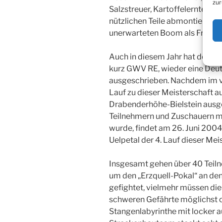
zur
Salzstreuer, Kartoffelernter, 
nützlichen Teile abmontiert sin
unerwarteten Boom als Freizei
Auch in diesem Jahr hat der Ge
kurz GWV RE, wieder eine Deut
ausgeschrieben. Nachdem im v
Lauf zu dieser Meisterschaft
Drabenderhöhe-Bielstein ausg
Teilnehmern und Zuschauern 
wurde, findet am 26. Juni 2004,
Uelpetal der 4. Lauf dieser Meis
Insgesamt gehen über 40 Teil
um den „Erzquell-Pokal“ an den
gefightet, vielmehr müssen die
schweren Gefährte möglichst 
Stangenlabyrinthe mit locker a