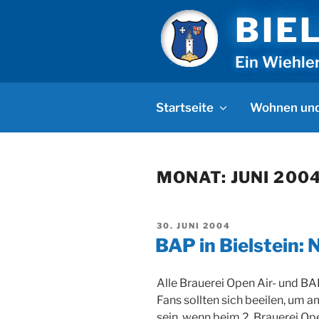
Zum
BIE
Inhalt
springen
Ein Wiehle
Startseite
Wohnen und
MONAT:
JUNI 200
VERÖFFENTLICHT
30. JUNI 2004
AM
BAP in Bielstein:
Alle Brauerei Open Air- und BA
Fans sollten sich beeilen, um 
sein, wenn beim 2. Brauerei 