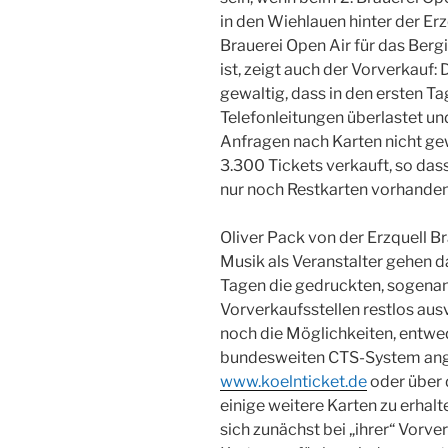
in den Wiehlauen hinter der Erz
Brauerei Open Air für das Ber
ist, zeigt auch der Vorverkauf:
gewaltig, dass in den ersten T
Telefonleitungen überlastet un
Anfragen nach Karten nicht ge
3.300 Tickets verkauft, so dass
nur noch Restkarten vorhanden
Oliver Pack von der Erzquell B
Musik als Veranstalter gehen d
Tagen die gedruckten, sogenann
Vorverkaufsstellen restlos aus
noch die Möglichkeiten, entwed
bundesweiten CTS-System ange
www.koelnticket.de
oder über
einige weitere Karten zu erhalt
sich zunächst bei „ihrer“ Vorve