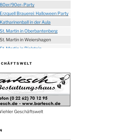
80er/90er–Party
Erzquell Brauerei: Halloween Party
Katharinenball in der Aula
St. Martin in Oberbantenberg
St. Martin in Weiershagen
St. Martin in Bielstein
„DÜX“ im Burghaus
SCHÄFTSWELT
Proklamation der Tollitäten
Konzert Bielsteiner Männerchor
Volkstrauertag am Ehrenmal
Anknipsfest an der
Oberbantenberger Kirche
Adventskonzert Frauenchor
iehler Geschäftswelt
Oberbantenberg
Burghaus im Advent
N
Adventsfeier im Ev. Gemeindehaus