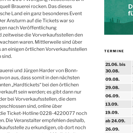
quell Brauerei rocken. Das dieses
gische Land ein ganz besonderes Event
 Der Ansturm auf die Tickets war so
agen nach Veröffentlichung
d zeitweise die Vorverkaufsstellen den
wachsen waren. Mittlerweile sind über
 an einigen örtlichen Vorverkaufsstellen
TERMINE
 sind.
21.06. bis
rauerei und Jürgen Harder von Bonn-
30.08.
avon aus, dass somit in den nächsten
09.08.
ten „Hardtickets“ bei den örtlichen
29.08.
verkauft sein werden; es gibt dann nur
06.09.
er bei Vorverkaufsstellen, die dem
13.09.
schlossen sind, online über
19.09.
 die Ticket-Hotline 0228-4220077 noch
en. Die Veranstalter empfehlen deshalb,
ab 24.09.
rkaufsstelle zu erkundigen, ob dort noch
26.09.