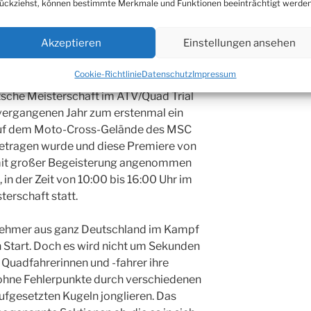
ückziehst, können bestimmte Merkmale und Funktionen beeinträchtigt werden
Holzanhänger und vieles mehr. Wenn die
d, erfreut sich das Vehikel heuer einem
Akzeptieren
Einstellungen ansehen
tfahrzeug.
Cookie-Richtlinie
Datenschutz
Impressum
ländewagenverband Rhein-Eifel e. V.,
sche Meisterschaft im ATV/Quad Trial
ergangenen Jahr zum erstenmal ein
 auf dem Moto-Cross-Gelände des MSC
etragen wurde und diese Premiere von
mit großer Begeisterung angenommen
 in der Zeit von 10:00 bis 16:00 Uhr im
terschaft statt.
nehmer aus ganz Deutschland im Kampf
 Start. Doch es wird nicht um Sekunden
 Quadfahrerinnen und -fahrer ihre
ohne Fehlerpunkte durch verschiedenen
ufgesetzten Kugeln jonglieren. Das