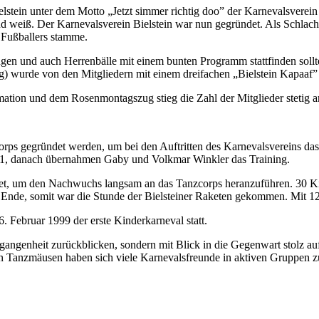
ein unter dem Motto „Jetzt simmer richtig doo” der Karnevalsverein 
 weiß. Der Karnevalsverein Bielstein war nun gegründet. Als Schlachtr
 Fußballers stamme.
zungen und auch Herrenbälle mit einem bunten Programm stattfinden sol
ing) wurde von den Mitgliedern mit einem dreifachen „Bielstein Kapaaf
mation und dem Rosenmontagszug stieg die Zahl der Mitglieder stetig a
rps gegründet werden, um bei den Auftritten des Karnevalsvereins das P
1991, danach übernahmen Gaby und Volkmar Winkler das Training.
det, um den Nachwuchs langsam an das Tanzcorps heranzuführen. 30 Ki
Ende, somit war die Stunde der Bielsteiner Raketen gekommen. Mit 12 
Februar 1999 der erste Kinderkarneval statt.
rgangenheit zurückblicken, sondern mit Blick in die Gegenwart stolz a
den Tanzmäusen haben sich viele Karnevalsfreunde in aktiven Gruppen