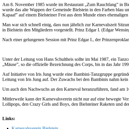
Am 8. November 1985 wurde im Restaurant „Zum Rauchfang” in Bielst
wurde das alte Wappen der Gemeinde Bielstein in den Farben blau und
Kapaaf” auf einem Bielsteiner Fest aus dem Munde eines ehemaligen
Man war sich schnell einig, dass nun jährlich zur Karnevalszeit Sit
in Bielstein den Mitgliedern vorgestellt. Prinz Edgar I. (Edgar Wens
Nach einer gelungenen Session mit Prinz Edgar I., der Prinzenprokla
Unter der Leitung von Hans Schultheis sollte im Mai 1987, ein Tanzco
„Mäuse”, so die offizielle Bezeichnung des Corps, bis in das Jahr 
Auf Initiative von Iris Jung wurde eine Bambini-Tanzgruppe gegrün
Leitung von Iris Jung auf. Der Zuwachs bei den Bambinis nahm kein 
Um auch den Nachwuchs an den Karneval heranzuführen, fand am 16. 
Mittlerweile kann der Karnevalsverein nicht nur auf eine bewegte Ve
Lollipops, den Crazy Girls and Boys, den Bielsteiner Raketen und 
Links:
Karnevalsverein Bielstein