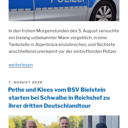
In den frühen Morgenstunden des 5. August versuchte
ein bislang unbekannter Mann vergeblich, in eine
Tankstelle in Alperbrück einzubrechen, und flüchtete
anschließend unerkannt vor der eintreffenden Polizei.
„Versuchter
weiterlesen
Einbruch
in
VERÖFFENTLICHT
7. AUGUST 2026
Tankstelle:
AM
Pethe und Klees vom BSV Bielstein
Einbrecher
starten bei Schwalbe in Reichshof zu
bleibt
ihrer dritten Deutschlandtour
unentdeckt“