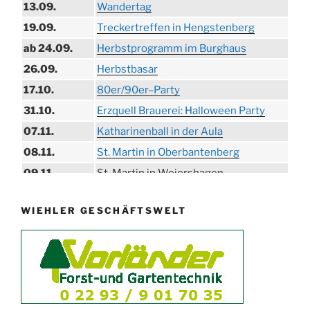
13.09.
Wandertag
19.09.
Treckertreffen in Hengstenberg
ab 24.09.
Herbstprogramm im Burghaus
26.09.
Herbstbasar
17.10.
80er/90er–Party
31.10.
Erzquell Brauerei: Halloween Party
07.11.
Katharinenball in der Aula
08.11.
St. Martin in Oberbantenberg
09.11.
St. Martin in Weiershagen
10.11.
St. Martin in Bielstein
WIEHLER GESCHÄFTSWELT
11.11.
„DÜX“ im Burghaus
14.11.
Proklamation der Tollitäten
15.11.
Konzert Bielsteiner Männerchor
15.11.
Volkstrauertag am Ehrenmal
Anknipsfest an der Oberbantenberger
27.11.