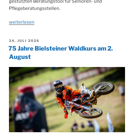
gestützten Beratungstool für Senioren- und
Pflegeberatungsstellen.
„Vom
weiterlesen
Prototyp
in
VERÖFFENTLICHT
24. JULI 2026
die
AM
75 Jahre Bielsteiner Waldkurs am 2.
Praxis:
August
Neue
App
unterstützt
pflegende
Angehörige
im
Oberbergischen
Kreis“