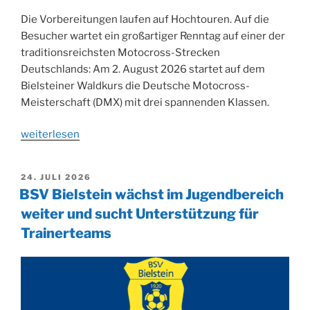
Die Vorbereitungen laufen auf Hochtouren. Auf die
Besucher wartet ein großartiger Renntag auf einer der
traditionsreichsten Motocross-Strecken
Deutschlands: Am 2. August 2026 startet auf dem
Bielsteiner Waldkurs die Deutsche Motocross-
Meisterschaft (DMX) mit drei spannenden Klassen.
„75
weiterlesen
Jahre
Bielsteiner
VERÖFFENTLICHT
24. JULI 2026
Waldkurs
AM
BSV Bielstein wächst im Jugendbereich
am
weiter und sucht Unterstützung für
2.
Trainerteams
August“