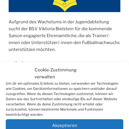
Aufgrund des Wachstums in der Jugendabteilung
sucht der BSV Viktoria Bielstein für die kommende
Saison engagierte Ehrenamtliche, die als Trainer/-
innen oder Unterstützer/-innen den Fußballnachwuchs
unterstützen möchten.
„BSV
weiterlesen
Bielstein
Cookie-Zustimmung
wächst
verwalten
im
Um dir ein optimales Erlebnis zu bieten, verwenden wir Technologien
Seitennummerierung
Näch
wie Cookies, um Geräteinformationen zu speichern und/oder darauf
Seite
1
Jugendbereich
Seit
zuzugreifen. Wenn du diesen Technologien zustimmst, können wir
der
weiter
Daten wie das Surfverhalten oder eindeutige IDs auf dieser Website
Beiträge
und
verarbeiten. Wenn du deine Zustimmung nicht erteilst oder
zurückziehst, können bestimmte Merkmale und Funktionen
sucht
beeinträchtigt werden.
Suchen
Unterstützung
Suche
nach:
für
Akzeptieren