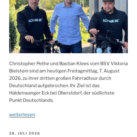
Christopher Pethe und Bastian Klees vom BSV Viktoria
Bielstein sind am heutigen Freitagmittag, 7. August
2026, zu ihrer dritten großen Fahrradtour durch
Deutschland aufgebrochen. Ihr Ziel ist das
Haldenwanger Eck bei Oberstdorf, der südlichste
Punkt Deutschlands.
„Pethe
weiterlesen
und
Klees
VERÖFFENTLICHT
28. JULI 2026
vom