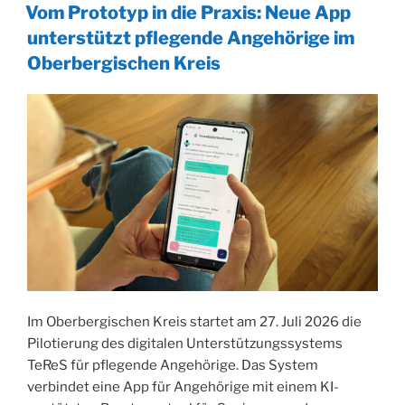
AM
Vom Prototyp in die Praxis: Neue App
BSV
unterstützt pflegende Angehörige im
Bielstein
Oberbergischen Kreis
starten
bei
Schwalbe
in
Reichshof
zu
ihrer
dritten
Deutschlandtour“
Im Oberbergischen Kreis startet am 27. Juli 2026 die
Pilotierung des digitalen Unterstützungssystems
TeReS für pflegende Angehörige. Das System
verbindet eine App für Angehörige mit einem KI-