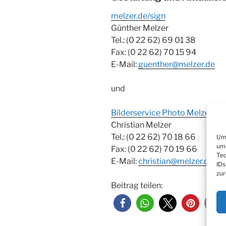
melzer.de/sign
Günther Melzer
Tel.: (0 22 62) 69 01 38
Fax: (0 22 62) 70 15 94
E-Mail:
guenther@melzer.de
und
Bilderservice Photo Melzer
Christian Melzer
Tel.: (0 22 62) 70 18 66
Um 
um 
Fax: (0 22 62) 70 19 66
Tec
E-Mail:
christian@melzer.de
IDs
zur
Beitrag teilen: