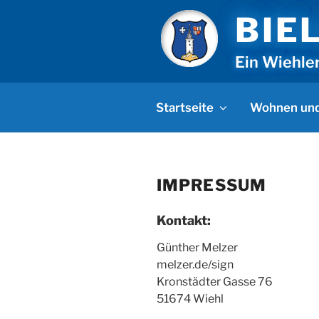
Zum
BIE
Inhalt
springen
Ein Wiehle
Startseite
Wohnen und
IMPRESSUM
Kontakt:
Günther Melzer
melzer.de/sign
Kronstädter Gasse 76
51674 Wiehl