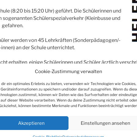
ule (8:20 bis 15:20 Uhr) geführt. Die Schülerinnen und
m sogenannten Schülerspezialverkehr (Kleinbusse und
k gefahren.
hüler werden von 45 Lehrkräften (Sonderpädagogen/-
nnen) an der Schule unterrichtet.
cht erhalten einige Schülerinnen und Schüler ärztlich versc
euten sowie Diplom-Sprachheilpädagogen.
Cookie-Zustimmung verwalten
dir ein optimales Erlebnis zu bieten, verwenden wir Technologien wie Cookies,
n Sie auf der Homepage der Helen-Keller-Schule
www.hks-wi
Geräteinformationen zu speichern und/oder darauf zuzugreifen. Wenn du dies
hnologien zustimmst, können wir Daten wie das Surfverhalten oder eindeutige
 auf dieser Website verarbeiten. Wenn du deine Zustimmung nicht erteilst ode
ückziehst, können bestimmte Merkmale und Funktionen beeinträchtigt werden
Akzeptieren
Einstellungen ansehen
Cookie-Richtlinie
Datenschutz
Impressum