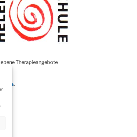
hriebene Therapieangebote
ehl.de
.
en
r
.