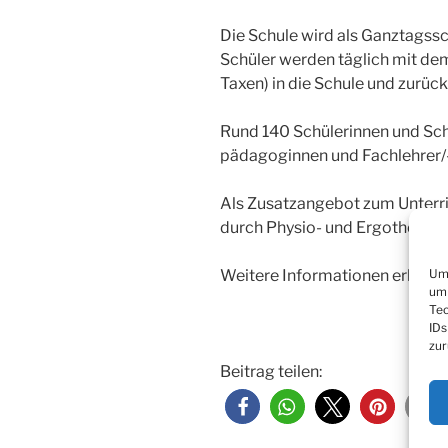
Die Schule wird als Ganztagssch
Schüler werden täglich mit de
Taxen) in die Schule und zurüc
Rund 140 Schülerinnen und Sc
pädagoginnen und Fachlehrer/-i
Als Zusatzangebot zum Unterri
durch Physio- und Ergotherap
Um 
Weitere Informationen erhalte
um 
Tec
IDs
zur
Beitrag teilen: