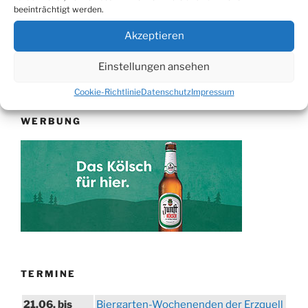
Seit
der
beeinträchtigt werden.
Heuser“
Beiträge
Akzeptieren
Suchen
Suche
Einstellungen ansehen
nach:
Cookie-Richtlinie
Datenschutz
Impressum
WERBUNG
TERMINE
21.06. bis
Biergarten-Wochenenden der Erzquell