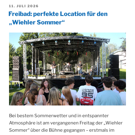
Freibad
VERÖFFENTLICHT
11. JULI 2026
Bielstein:
AM
Freibad: perfekte Location für den
Familientag
„Wiehler Sommer“
und
Kölscher
Abend“
Bei bestem Sommerwetter und in entspannter
Atmosphäre ist am vergangenen Freitag der „Wiehler
Sommer“ über die Bühne gegangen – erstmals im