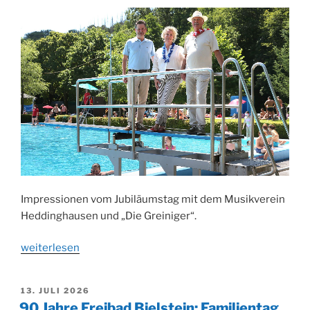
Impressionen vom Jubiläumstag mit dem Musikverein
Heddinghausen und „Die Greiniger“.
„90
weiterlesen
Jahre
Freibad
VERÖFFENTLICHT
13. JULI 2026
Bielstein:
AM
90 Jahre Freibad Bielstein: Familientag