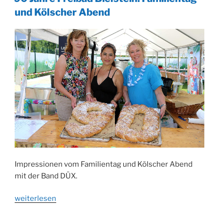
Jubiläumstag
und Kölscher Abend
mit
viel
Musik“
Impressionen vom Familientag und Kölscher Abend
mit der Band DÜX.
„90
weiterlesen
Jahre