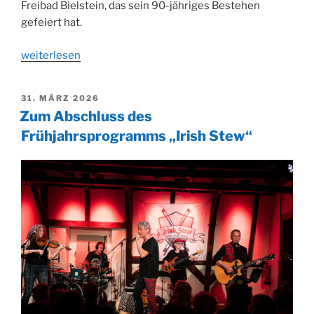
Freibad Bielstein, das sein 90-jähriges Bestehen
gefeiert hat.
„Freibad:
weiterlesen
perfekte
Location
VERÖFFENTLICHT
31. MÄRZ 2026
für
AM
Zum Abschluss des
den
Frühjahrsprogramms „Irish Stew“
„Wiehler
Sommer““