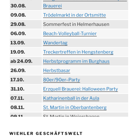
30.08.
Brauerei
09.08.
Trödelmarkt in der Ortsmitte
29.08.
Sommerfest in Helmerhausen
06.09.
Beach-Volleyball-Turnier
13.09.
Wandertag
19.09.
Treckertreffen in Hengstenberg
ab 24.09.
Herbstprogramm im Burghaus
26.09.
Herbstbasar
17.10.
80er/90er–Party
31.10.
Erzquell Brauerei: Halloween Party
07.11.
Katharinenball in der Aula
08.11.
St. Martin in Oberbantenberg
09.11.
St. Martin in Weiershagen
10.11.
St. Martin in Bielstein
WIEHLER GESCHÄFTSWELT
11.11.
„DÜX“ im Burghaus