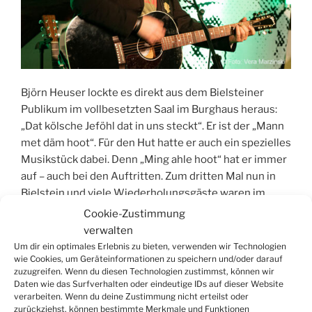
Björn Heuser lockte es direkt aus dem Bielsteiner
Publikum im vollbesetzten Saal im Burghaus heraus:
„Dat kölsche Jeföhl dat in uns steckt“. Er ist der „Mann
met däm hoot“. Für den Hut hatte er auch ein spezielles
Musikstück dabei. Denn „Ming ahle hoot“ hat er immer
auf – auch bei den Auftritten. Zum dritten Mal nun in
Bielstein und viele Wiederholungsgäste waren im
Publikum.
Cookie-Zustimmung
verwalten
„Singen
weiterlesen
Um dir ein optimales Erlebnis zu bieten, verwenden wir Technologien
und
wie Cookies, um Geräteinformationen zu speichern und/oder darauf
zuzugreifen. Wenn du diesen Technologien zustimmst, können wir
Schunkeln
Daten wie das Surfverhalten oder eindeutige IDs auf dieser Website
mit
verarbeiten. Wenn du deine Zustimmung nicht erteilst oder
Seitennummerierung
Näch
Seite
1
Björn
zurückziehst, können bestimmte Merkmale und Funktionen