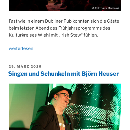
Fast wie in einem Dubliner Pub konnten sich die Gäste
beim letzten Abend des Frühjahrsprogramms des
Kulturkreises Wiehl mit „Irish Stew“ fühlen.
„Zum
weiterlesen
Abschluss
des
VERÖFFENTLICHT
29. MÄRZ 2026
Frühjahrsprogramms
AM
Singen und Schunkeln mit Björn Heuser
„Irish
Stew““