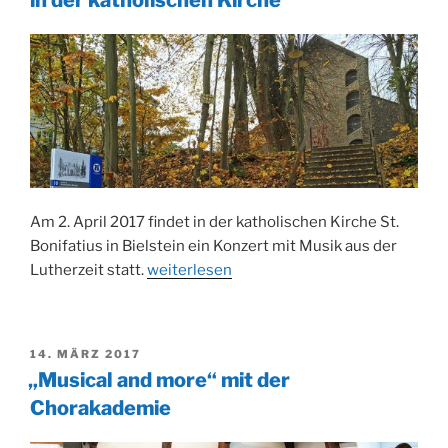
in der katholischen Kirche
Am 2. April 2017 findet in der katholischen Kirche St.
Bonifatius in Bielstein ein Konzert mit Musik aus der
„Carmina
Lutherzeit statt.
weiterlesen
Antiqua
–
Musik
VERÖFFENTLICHT
14. MÄRZ 2017
der
AM
„Musical and more“ mit der
Lutherzeit
Chorakademie
in
der