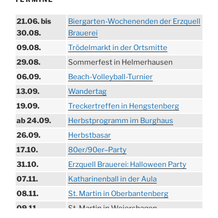
21.06. bis
Biergarten-Wochenenden der Erzquell
30.08.
Brauerei
09.08.
Trödelmarkt in der Ortsmitte
29.08.
Sommerfest in Helmerhausen
06.09.
Beach-Volleyball-Turnier
13.09.
Wandertag
19.09.
Treckertreffen in Hengstenberg
ab 24.09.
Herbstprogramm im Burghaus
26.09.
Herbstbasar
17.10.
80er/90er–Party
31.10.
Erzquell Brauerei: Halloween Party
07.11.
Katharinenball in der Aula
08.11.
St. Martin in Oberbantenberg
09.11.
St. Martin in Weiershagen