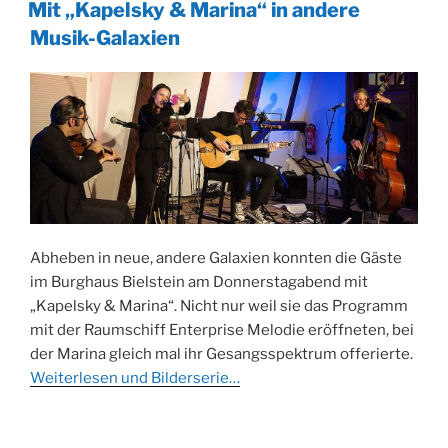
AM
Mit „Kapelsky & Marina“ in andere
Musik-Galaxien
Abheben in neue, andere Galaxien konnten die Gäste
im Burghaus Bielstein am Donnerstagabend mit
„Kapelsky & Marina“. Nicht nur weil sie das Programm
mit der Raumschiff Enterprise Melodie eröffneten, bei
der Marina gleich mal ihr Gesangsspektrum offerierte.
Weiterlesen und Bilderserie…