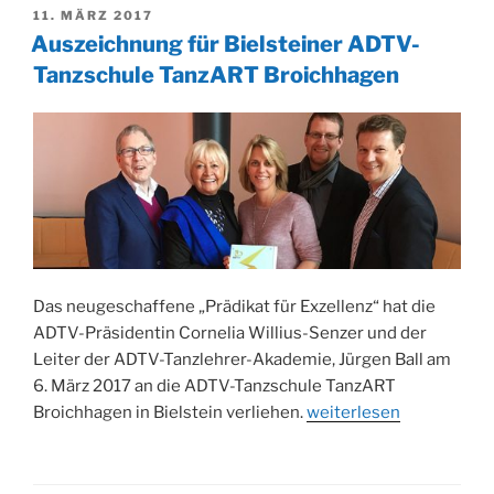
VERÖFFENTLICHT
11. MÄRZ 2017
AM
Auszeichnung für Bielsteiner ADTV-
Tanzschule TanzART Broichhagen
Das neugeschaffene „Prädikat für Exzellenz“ hat die
ADTV-Präsidentin Cornelia Willius-Senzer und der
Leiter der ADTV-Tanzlehrer-Akademie, Jürgen Ball am
6. März 2017 an die ADTV-Tanzschule TanzART
„Auszeichnung
Broichhagen in Bielstein verliehen.
weiterlesen
für
Bielsteiner
ADTV-