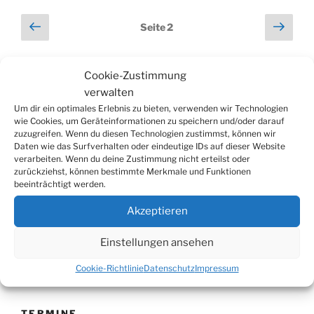
Tanzschule
Seitennummerierung
Vorherige
Näch
Seite
2
TanzART
Seite
Seit
der
Broichhagen“
Beiträge
Cookie-Zustimmung
verwalten
Suchen
Suche
Um dir ein optimales Erlebnis zu bieten, verwenden wir Technologien
nach:
wie Cookies, um Geräteinformationen zu speichern und/oder darauf
zuzugreifen. Wenn du diesen Technologien zustimmst, können wir
Daten wie das Surfverhalten oder eindeutige IDs auf dieser Website
WERBUNG
verarbeiten. Wenn du deine Zustimmung nicht erteilst oder
zurückziehst, können bestimmte Merkmale und Funktionen
beeinträchtigt werden.
Akzeptieren
Einstellungen ansehen
Cookie-Richtlinie
Datenschutz
Impressum
TERMINE