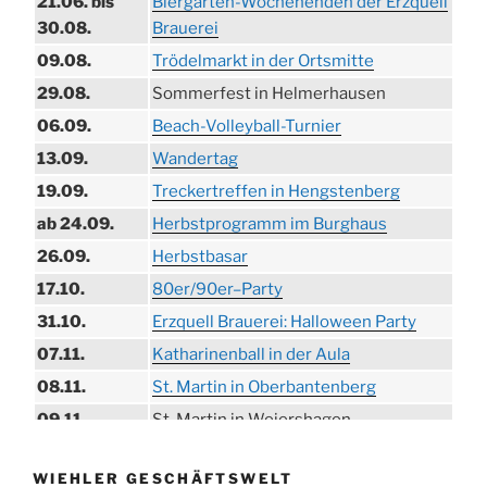
21.06. bis
Biergarten-Wochenenden der Erzquell
30.08.
Brauerei
09.08.
Trödelmarkt in der Ortsmitte
29.08.
Sommerfest in Helmerhausen
06.09.
Beach-Volleyball-Turnier
13.09.
Wandertag
19.09.
Treckertreffen in Hengstenberg
ab 24.09.
Herbstprogramm im Burghaus
26.09.
Herbstbasar
17.10.
80er/90er–Party
31.10.
Erzquell Brauerei: Halloween Party
07.11.
Katharinenball in der Aula
08.11.
St. Martin in Oberbantenberg
09.11.
St. Martin in Weiershagen
10.11.
St. Martin in Bielstein
WIEHLER GESCHÄFTSWELT
11.11.
„DÜX“ im Burghaus