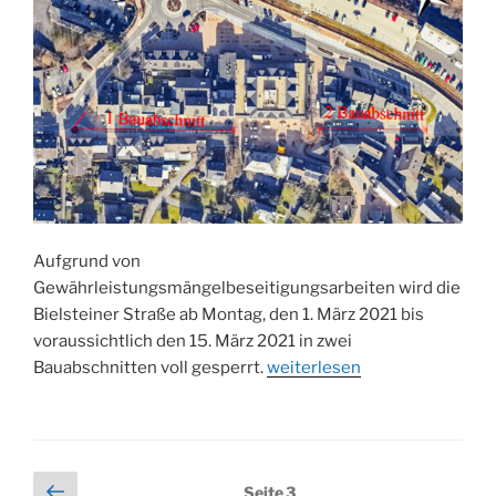
Aufgrund von
Gewährleistungsmängelbeseitigungsarbeiten wird die
Bielsteiner Straße ab Montag, den 1. März 2021 bis
voraussichtlich den 15. März 2021 in zwei
„Sperrung
Bauabschnitten voll gesperrt.
weiterlesen
der
Bielsteiner
Straße“
Seitennummerierung
Vorherige
Seite
3