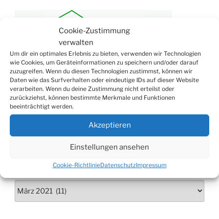
14.11.
Proklamation der Tollitäten
15.11.
Konzert Bielsteiner Männerchor
Cookie-Zustimmung
verwalten
15.11.
Volkstrauertag am Ehrenmal
Um dir ein optimales Erlebnis zu bieten, verwenden wir Technologien
Anknipsfest an der Oberbantenberger
wie Cookies, um Geräteinformationen zu speichern und/oder darauf
27.11.
Kirche
Übersicht
der Wiehler Geschäftswelt
zuzugreifen. Wenn du diesen Technologien zustimmst, können wir
Daten wie das Surfverhalten oder eindeutige IDs auf dieser Website
Adventskonzert Frauenchor
verarbeiten. Wenn du deine Zustimmung nicht erteilst oder
29.11.
Oberbantenberg
zurückziehst, können bestimmte Merkmale und Funktionen
NACHRICHTEN
beeinträchtigt werden.
ab 01.12.
Burghaus im Advent
Nachrichten
06.12.
Adventsfeier im Ev. Gemeindehaus
Akzeptieren
24.09. bis
Herbstprogramm Burghaus Bielstein
Einstellungen ansehen
10.12.
Cookie-Richtlinie
Datenschutz
Impressum
19. u. 20.12.
Weihnachtsmarkt rund um die Burg
ARCHIV
Archiv