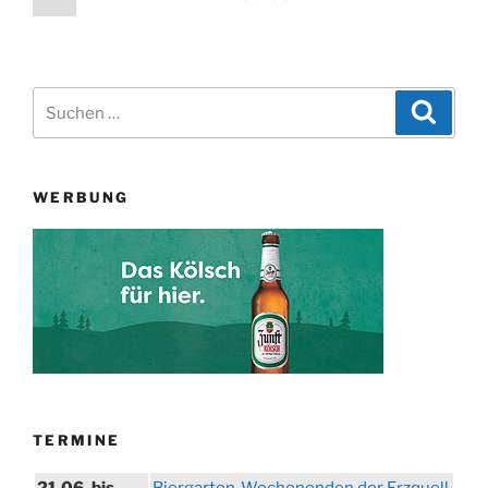
für
Seite
der
das
Beiträge
„Haus
Am
Suchen
Konradsberg““
Suche
nach:
WERBUNG
TERMINE