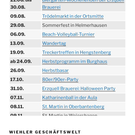
21.06. bis
Biergarten-Wochenenden der Erzquell
30.08.
Brauerei
09.08.
Trödelmarkt in der Ortsmitte
29.08.
Sommerfest in Helmerhausen
06.09.
Beach-Volleyball-Turnier
13.09.
Wandertag
19.09.
Treckertreffen in Hengstenberg
ab 24.09.
Herbstprogramm im Burghaus
26.09.
Herbstbasar
17.10.
80er/90er–Party
31.10.
Erzquell Brauerei: Halloween Party
07.11.
Katharinenball in der Aula
08.11.
St. Martin in Oberbantenberg
09.11.
St. Martin in Weiershagen
10.11.
St. Martin in Bielstein
WIEHLER GESCHÄFTSWELT
11.11.
„DÜX“ im Burghaus