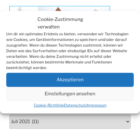
14.11.
Proklamation der Tollitäten
15.11.
Konzert Bielsteiner Männerchor
Cookie-Zustimmung
verwalten
15.11.
Volkstrauertag am Ehrenmal
Um dir ein optimales Erlebnis zu bieten, verwenden wir Technologien
Anknipsfest an der Oberbantenberger
wie Cookies, um Geräteinformationen zu speichern und/oder darauf
27.11.
Kirche
Übersicht
der Wiehler Geschäftswelt
zuzugreifen. Wenn du diesen Technologien zustimmst, können wir
Daten wie das Surfverhalten oder eindeutige IDs auf dieser Website
Adventskonzert Frauenchor
verarbeiten. Wenn du deine Zustimmung nicht erteilst oder
29.11.
Oberbantenberg
zurückziehst, können bestimmte Merkmale und Funktionen
NACHRICHTEN
beeinträchtigt werden.
ab 01.12.
Burghaus im Advent
Nachrichten
06.12.
Adventsfeier im Ev. Gemeindehaus
Akzeptieren
24.09. bis
Herbstprogramm Burghaus Bielstein
Einstellungen ansehen
10.12.
Cookie-Richtlinie
Datenschutz
Impressum
19. u. 20.12.
Weihnachtsmarkt rund um die Burg
ARCHIV
Archiv