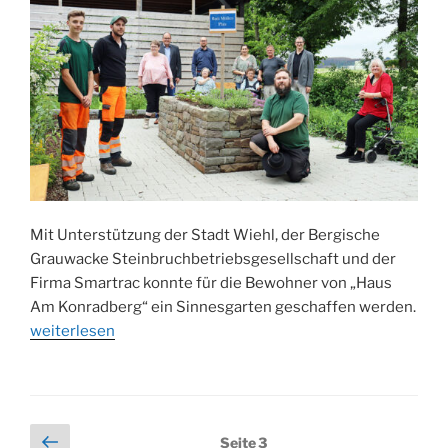
Mit Unterstützung der Stadt Wiehl, der Bergische
Grauwacke Steinbruchbetriebsgesellschaft und der
Firma Smartrac konnte für die Bewohner von „Haus
Am Konradberg“ ein Sinnesgarten geschaffen werden.
„Ein
weiterlesen
neuer
Ort
zum
Wohlfühlen
Seitennummerierung
Vorherige
Seite
3