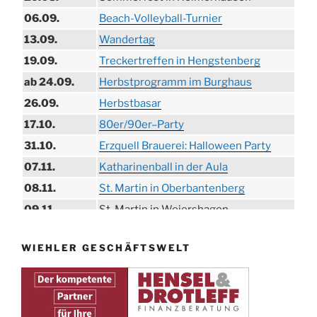
06.09.
Beach-Volleyball-Turnier
13.09.
Wandertag
19.09.
Treckertreffen in Hengstenberg
ab 24.09.
Herbstprogramm im Burghaus
26.09.
Herbstbasar
17.10.
80er/90er–Party
31.10.
Erzquell Brauerei: Halloween Party
07.11.
Katharinenball in der Aula
08.11.
St. Martin in Oberbantenberg
09.11.
St. Martin in Weiershagen
10.11.
St. Martin in Bielstein
WIEHLER GESCHÄFTSWELT
11.11.
„DÜX“ im Burghaus
14.11.
Proklamation der Tollitäten
15.11.
Konzert Bielsteiner Männerchor
15.11.
Volkstrauertag am Ehrenmal