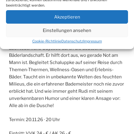
altgedienten Brennpunktbad von Bademeister
beeinträchtigt werden.
Schaluppke sind vorbei! Das Bad muss einer
Akzeptieren
grundsätzlichen Sanierung unterzogen werden und
Rudi steht vor der Herausforderung, sich einen neuen
Einstellungen ansehen
Arbeitsplatz zu suchen. Da Fachkräfte im Schwimmbad
überall gesucht sind, begibt sich Rudi auf eine
Cookie-Richtlinie
Datenschutz
Impressum
abenteuerliche Odyssee durch die deutsche
Bäderlandschaft. Er hilft dort aus, wo gerade Not am
Mann ist. Begleitet Schaluppke auf seiner Reise durch
Themen-Thermen, Wellness-Oasen und Erlebnis-
Bäder. Taucht ein in unbekannte Welten des feuchten
Milieus, die ein erfahrener Bademeister noch nie zuvor
erblickt hat. Und wie immer geht Rudi mit seinem
unverkennbaren Humor und einer klaren Ansage vor:
Alle ab in die Dusche!
Termin: 20.11.26 · 20 Uhr
Eintritt: VVK 24,- € / AK 26,- €