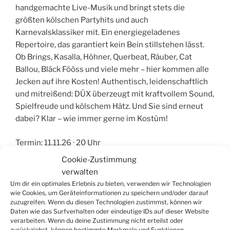
handgemachte Live-Musik und bringt stets die
größten kölschen Partyhits und auch
Karnevalsklassiker mit. Ein energiegeladenes
Repertoire, das garantiert kein Bein stillstehen lässt.
Ob Brings, Kasalla, Höhner, Querbeat, Räuber, Cat
Ballou, Bläck Fööss und viele mehr – hier kommen alle
Jecken auf ihre Kosten! Authentisch, leidenschaftlich
und mitreißend: DÜX überzeugt mit kraftvollem Sound,
Spielfreude und kölschem Hätz. Und Sie sind erneut
dabei? Klar – wie immer gerne im Kostüm!
Termin: 11.11.26 · 20 Uhr
Cookie-Zustimmung
Eintritt: VVK 24,- € / AK 26,- €
verwalten
Um dir ein optimales Erlebnis zu bieten, verwenden wir Technologien
Sitzplätze: Unbestuhlt
wie Cookies, um Geräteinformationen zu speichern und/oder darauf
zuzugreifen. Wenn du diesen Technologien zustimmst, können wir
Daten wie das Surfverhalten oder eindeutige IDs auf dieser Website
Bademeister Schaluppke: SPASSbad
verarbeiten. Wenn du deine Zustimmung nicht erteilst oder
So, Sportsfreunde, die chlorreichen Tage im
zurückziehst, können bestimmte Merkmale und Funktionen