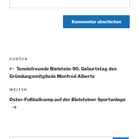
Beitragsnavigation
Vorheriger
ZURÜCK
Beitrag
Tennisfreunde Bielstein: 90. Geburtstag des
Gründungsmitglieds Manfred Alberts
Nächster
WEITER
Beitrag
Oster-Fußballcamp auf der Bielsteiner Sportanlage