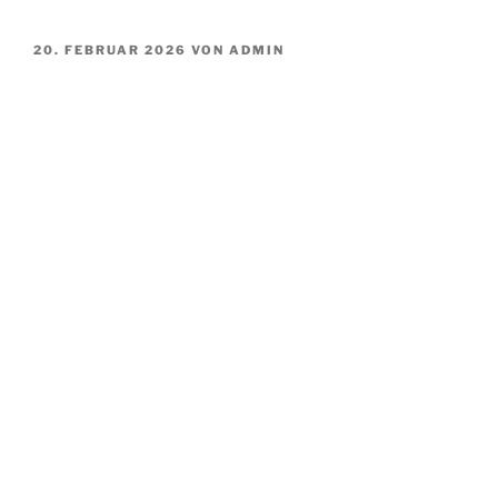
VERÖFFENTLICHT
20. FEBRUAR 2026
VON
ADMIN
AM