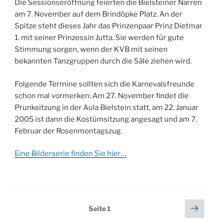
Die Sessionseröffnung feierten die Bielsteiner Narren
am 7. November auf dem Brindöpke Platz. An der
Spitze steht dieses Jahr das Prinzenpaar Prinz Dietmar
1. mit seiner Prinzessin Jutta. Sie werden für gute
Stimmung sorgen, wenn der KVB mit seinen
bekannten Tanzgruppen durch die Säle ziehen wird.
Folgende Termine sollten sich die Karnevalsfreunde
schon mal vormerken: Am 27. November findet die
Prunksitzung in der Aula Bielstein statt, am 22. Januar
2005 ist dann die Kostümsitzung angesagt und am 7.
Februar der Rosenmontagszug.
Eine Bilderserie finden Sie hier…
Seitennummerierung
Näch
Seite
1