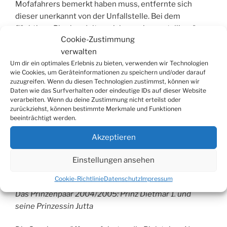
Mofafahrers bemerkt haben muss, entfernte sich
dieser unerkannt von der Unfallstelle. Bei dem
flüchtigen Pkw handelt es sich um eine metallicgrüne
Cookie-Zustimmung
Ford Limousine mit GM-Kennzeichen. An dem Mofa
verwalten
entstand leichter Sachschaden.
Um dir ein optimales Erlebnis zu bieten, verwenden wir Technologien
wie Cookies, um Geräteinformationen zu speichern und/oder darauf
Hinweise bitte an das Verkehrskommissariat, Tel.:
zuzugreifen. Wenn du diesen Technologien zustimmst, können wir
02261/8199-0
Daten wie das Surfverhalten oder eindeutige IDs auf dieser Website
verarbeiten. Wenn du deine Zustimmung nicht erteilst oder
zurückziehst, können bestimmte Merkmale und Funktionen
beeinträchtigt werden.
VERÖFFENTLICHT
7. NOVEMBER 2004
Akzeptieren
AM
Die Bielsteiner Narren starten in die
neue Session
Einstellungen ansehen
Cookie-Richtlinie
Datenschutz
Impressum
Das Prinzenpaar 2004/2005: Prinz Dietmar 1. und
seine Prinzessin Jutta