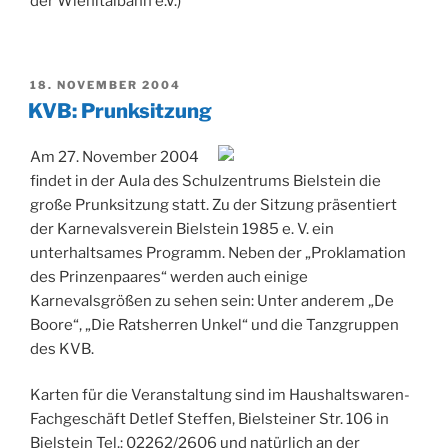
der Wiehltalbahn e.V.)
VERÖFFENTLICHT
18. NOVEMBER 2004
AM
KVB: Prunksitzung
Am 27. November 2004
findet in der Aula des Schulzentrums Bielstein die
große Prunksitzung statt. Zu der Sitzung präsentiert
der Karnevalsverein Bielstein 1985 e. V. ein
unterhaltsames Programm. Neben der „Proklamation
des Prinzenpaares“ werden auch einige
Karnevalsgrößen zu sehen sein: Unter anderem „De
Boore“, „Die Ratsherren Unkel“ und die Tanzgruppen
des KVB.
Karten für die Veranstaltung sind im Haushaltswaren-
Fachgeschäft Detlef Steffen, Bielsteiner Str. 106 in
Bielstein Tel.: 02262/2606 und natürlich an der