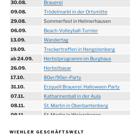
30.08.
Brauerei
09.08.
Trödelmarkt in der Ortsmitte
29.08.
Sommerfest in Helmerhausen
06.09.
Beach-Volleyball-Turnier
13.09.
Wandertag
19.09.
Treckertreffen in Hengstenberg
ab 24.09.
Herbstprogramm im Burghaus
26.09.
Herbstbasar
17.10.
80er/90er–Party
31.10.
Erzquell Brauerei: Halloween Party
07.11.
Katharinenball in der Aula
08.11.
St. Martin in Oberbantenberg
09.11.
St. Martin in Weiershagen
10.11.
St. Martin in Bielstein
WIEHLER GESCHÄFTSWELT
11.11.
„DÜX“ im Burghaus