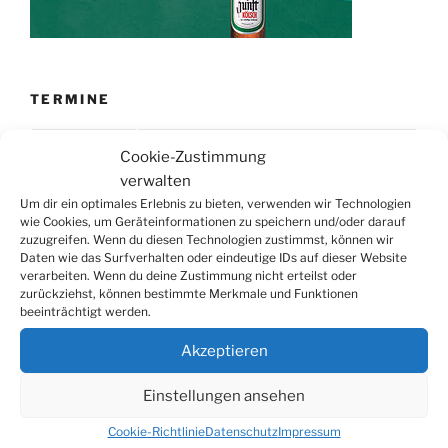
TERMINE
21.06. bis
Biergarten-Wochenenden der Erzquell
Cookie-Zustimmung
30.08.
Brauerei
verwalten
09.08.
Trödelmarkt in der Ortsmitte
Um dir ein optimales Erlebnis zu bieten, verwenden wir Technologien
wie Cookies, um Geräteinformationen zu speichern und/oder darauf
29.08.
Sommerfest in Helmerhausen
zuzugreifen. Wenn du diesen Technologien zustimmst, können wir
06.09.
Beach-Volleyball-Turnier
Daten wie das Surfverhalten oder eindeutige IDs auf dieser Website
verarbeiten. Wenn du deine Zustimmung nicht erteilst oder
13.09.
Wandertag
zurückziehst, können bestimmte Merkmale und Funktionen
beeinträchtigt werden.
19.09.
Treckertreffen in Hengstenberg
ab 24.09.
Herbstprogramm im Burghaus
Akzeptieren
26.09.
Herbstbasar
Einstellungen ansehen
17.10.
80er/90er–Party
Cookie-Richtlinie
Datenschutz
Impressum
31.10.
Erzquell Brauerei: Halloween Party