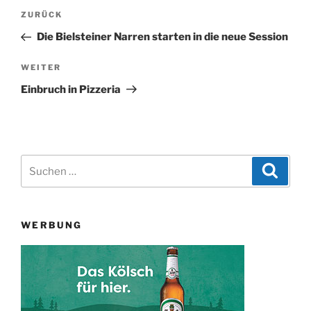
Beitragsnavigation
Vorheriger
ZURÜCK
Beitrag
Die Bielsteiner Narren starten in die neue Session
Nächster
WEITER
Beitrag
Einbruch in Pizzeria
Suchen
Suche
nach:
WERBUNG