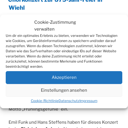
Wiehl
Das 875-jährige Bestehen der Stadt Wiehl wird mit
Cookie-Zustimmung
vielen Veranstaltungen und einer Festwoche in diesem
verwalten
Jahr gefeiert.
Um dir ein optimales Erlebnis zu bieten, verwenden wir Technologien
wie Cookies, um Geräteinformationen zu speichern und/oder darauf
zuzugreifen. Wenn du diesen Technologien zustimmst, können wir
Der Heimatverein Wiehl unter der Leitung von Emil
Daten wie das Surfverhalten oder eindeutige IDs auf dieser Website
Funk, hat sich stark in diese Feierlichkeiten
verarbeiten. Wenn du deine Zustimmung nicht erteilst oder
eingebunden, und freut sich zusammen mit den
zurückziehst, können bestimmte Merkmale und Funktionen
beeinträchtigt werden.
Wiehler Bürgern und allen Gästen auf die vielen
Aktionen im Jubiläumsjahr.
Akzeptieren
Die erste Veranstaltung findet bereits im Frühjahr
Einstellungen ansehen
statt, und hier laden die weltlichen Chöre aus dem
Cookie-Richtlinie
Datenschutz
Impressum
Wiehler Stadtgebiet zu einem Chorkonzert unter dem
Motto „Frühlingsgefühle“ ein.
Emil Funk und Hans Steffens haben für dieses Konzert