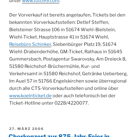
unter
www.toto99.com
.
Der Vorverkauf ist bereits angelaufen, Tickets bei den
bekannten Vorverkaufsstellen: Detlef Steffen,
Bielsteiner Strasse 106 in 51674 Wiehl-Bielstein,
Wiehl-Ticket, Hauptstrasse 41 in 51674 Wiehl,
Reisebüro Schinker
, Siebenbürger Platz 19, 51674
Wiehl-Drabenderhöhe, GM-Ticket, Rathaus in 51645
Gummersbach, Postagentur Swarovsky, Am Dreieck 8,
51580 Reichshof-Brüchermühle, Kur- und
Verkehrsamt in 51580 Reichshof, Getränke Ueberberg,
Im Auel 57 in 51766 Engelskirchen sowie überregional
durch alle CTS-Vorverkaufsstellen und online über
www.koelnticket.de
oder auch telefonisch bei der
Ticket-Hotline unter 0228/4220077.
VERÖFFENTLICHT
27. MÄRZ 2006
AM
Chorkonzert zur 875-Jahr-Feier in