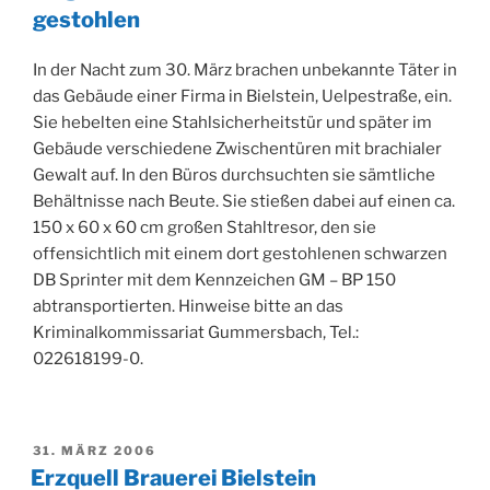
gestohlen
In der Nacht zum 30. März brachen unbekannte Täter in
das Gebäude einer Firma in Bielstein, Uelpestraße, ein.
Sie hebelten eine Stahlsicherheitstür und später im
Gebäude verschiedene Zwischentüren mit brachialer
Gewalt auf. In den Büros durchsuchten sie sämtliche
Behältnisse nach Beute. Sie stießen dabei auf einen ca.
150 x 60 x 60 cm großen Stahltresor, den sie
offensichtlich mit einem dort gestohlenen schwarzen
DB Sprinter mit dem Kennzeichen GM – BP 150
abtransportierten. Hinweise bitte an das
Kriminalkommissariat Gummersbach, Tel.:
022618199-0.
VERÖFFENTLICHT
31. MÄRZ 2006
AM
Erzquell Brauerei Bielstein