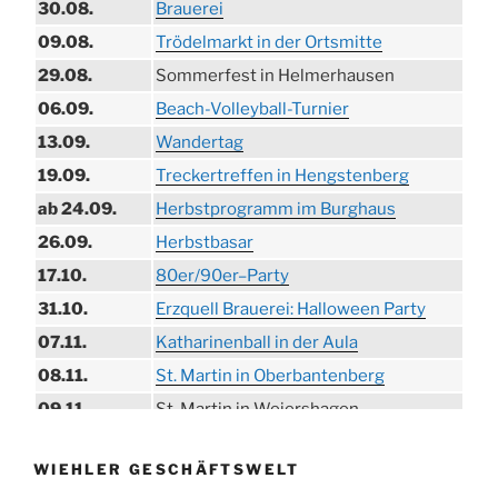
30.08.
Brauerei
09.08.
Trödelmarkt in der Ortsmitte
29.08.
Sommerfest in Helmerhausen
06.09.
Beach-Volleyball-Turnier
13.09.
Wandertag
19.09.
Treckertreffen in Hengstenberg
ab 24.09.
Herbstprogramm im Burghaus
26.09.
Herbstbasar
17.10.
80er/90er–Party
31.10.
Erzquell Brauerei: Halloween Party
07.11.
Katharinenball in der Aula
08.11.
St. Martin in Oberbantenberg
09.11.
St. Martin in Weiershagen
10.11.
St. Martin in Bielstein
WIEHLER GESCHÄFTSWELT
11.11.
„DÜX“ im Burghaus