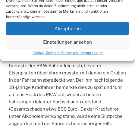
Daten wie das Surfverhalten oder eindeutige IDs auf dieser Website
verarbeiten. Wenn du deine Zustimmung nicht erteilst oder
zurückziehst, können bestimmte Merkmale und Funktionen
VERÖFFENTLICHT
20. MAI 2007
beeinträchtigt werden.
AM
Verkehrsunfall unter Alkoholeinwirkung
Akzeptieren
Am Freitag, dem 18. Mai, gegen 19:50 Uhr, befuhr ein
Einstellungen ansehen
25-jähriger PKW-Fahrer die Bielsteiner Straße aus
Richtung Kehlinghausen kommend in Richtung
Cookie-Richtlinie
Datenschutz
Impressum
Ortsmitte Bielstein. In Höhe der derzeitigen Baustelle
bremste der PKW-Fahrer leicht ab, bevor er
Eisenplatten überfahren musste, mit denen ein Graben
in der Fahrbahn abgedeckt war. Der ihm nachfolgende
18-jährige Kradfahrer bemerkte dies zu spät und fuhr
auf das Heck des PKW auf, wobei an beiden
Fahrzeugen leichter Sachschaden entstand
(Gesamtschaden etwa 800 Euro). Da der Kradfahrer
unter Alkoholeinwirkung stand, wurde eine Blutprobe
angeordnet und der Führerschein sichergestellt.