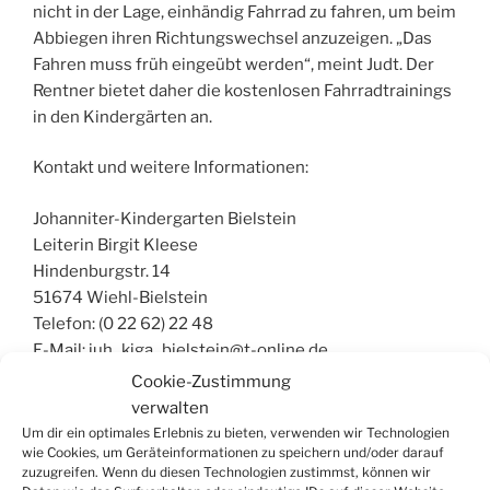
nicht in der Lage, einhändig Fahrrad zu fahren, um beim
Abbiegen ihren Richtungswechsel anzuzeigen. „Das
Fahren muss früh eingeübt werden“, meint Judt. Der
Rentner bietet daher die kostenlosen Fahrradtrainings
in den Kindergärten an.
Kontakt und weitere Informationen:
Johanniter-Kindergarten Bielstein
Leiterin Birgit Kleese
Hindenburgstr. 14
51674 Wiehl-Bielstein
Telefon: (0 22 62) 22 48
E-Mail: juh_kiga_bielstein@t-online.de
Cookie-Zustimmung
Stubs-Dienstleistungen
verwalten
Gerhardt Judt
Um dir ein optimales Erlebnis zu bieten, verwenden wir Technologien
Telefon: (0 22 61) 7 68 08
wie Cookies, um Geräteinformationen zu speichern und/oder darauf
zuzugreifen. Wenn du diesen Technologien zustimmst, können wir