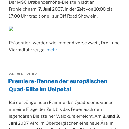
Der MSC Drabenderhöhe-Bielstein lädt an
Fronleichnam,
7. Juni
2007, in der Zeit von 10:00 bis
17:00 Uhr traditionell zur Off Road Show ein.
Präsentiert werden wie immer diverse Zwei-, Drei- und
Vierradfahrzeuge.
mehr…
VERÖFFENTLICHT
24. MAI 2007
AM
Premiere-Rennen der europäischen
Quad-Elite im Uelpetal
Bei der züngelnden Flamme des Quadbooms war es
nur eine Frage der Zeit, bis das Feuer auch den
legendären Bielsteiner Waldkurs erreicht. Am
2. und 3.
Juni
2007 wird im Oberbergischen eine neue Ära im