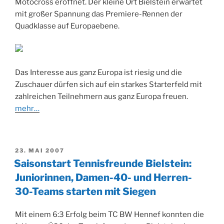
Motocross eröffnet. Der kleine Ort Bielstein erwartet
mit großer Spannung das Premiere-Rennen der
Quadklasse auf Europaebene.
Das Interesse aus ganz Europa ist riesig und die
Zuschauer dürfen sich auf ein starkes Starterfeld mit
zahlreichen Teilnehmern aus ganz Europa freuen.
mehr…
VERÖFFENTLICHT
23. MAI 2007
AM
Saisonstart Tennisfreunde Bielstein:
Juniorinnen, Damen-40- und Herren-
30-Teams starten mit Siegen
Mit einem 6:3 Erfolg beim TC BW Hennef konnten die