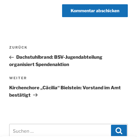
Beitragsnavigation
Vorheriger
ZURÜCK
Beitrag
Dachstuhlbrand: BSV-Jugendabteilung
organisiert Spendenaktion
Nächster
WEITER
Beitrag
Kirchenchore „Cäcilia“ Bielstein: Vorstand im Amt
bestätigt
Suchen
Suche
nach: