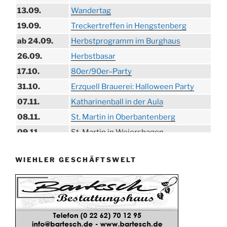
13.09.
Wandertag
19.09.
Treckertreffen in Hengstenberg
ab 24.09.
Herbstprogramm im Burghaus
26.09.
Herbstbasar
17.10.
80er/90er–Party
31.10.
Erzquell Brauerei: Halloween Party
07.11.
Katharinenball in der Aula
08.11.
St. Martin in Oberbantenberg
09.11.
St. Martin in Weiershagen
10.11.
St. Martin in Bielstein
WIEHLER GESCHÄFTSWELT
11.11.
„DÜX“ im Burghaus
14.11.
Proklamation der Tollitäten
15.11.
Konzert Bielsteiner Männerchor
15.11.
Volkstrauertag am Ehrenmal
Anknipsfest an der Oberbantenberger