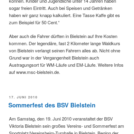
können. Kinder und Jugendliche unter 14 Jahren haben
sogar freien Eintritt. Auch bei Speisen und Getränken
haben wir ganz knapp kalkuliert. Eine Tasse Kaffe gibt es
zum Beispiel für 50 Cent.“
Aber auch die Fahrer dürften in Bielstein auf Ihre Kosten
kommen. Der legendäre, fast 2 Kilometer lange Waldkurs
von Bielstein verlangt seinen Fahrern alles ab. Nicht ohne
Grund war in der Vergangenheit Bielstein auch
Austragungsort für WM-Läufe und EM-Läufe. Weitere Infos
auf www.msc-bielstein.de.
VERÖFFENTLICHT
17. JUNI 2010
AM
Sommerfest des BSV Bielstein
Am Samstag, den 19. Juni 2010 veranstaltet der BSV
Viktoria Bielstein sein großes Vereins- und Sommerfest am
Sportplatz/Vereinsheim-Turnhalle in Bielstein. Beginn der