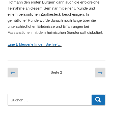
Hofmann den ersten Bürgern dann auch die erfolgreiche
Teilnahme an diesem Seminar mit einer Urkunde und
einem persönlichen Zapfbesteck bescheinigen. In
gemütlicher Runde wurde danach noch lange über die
unterschiedlichen Erlebnisse und Erfahrungen bei
Fassanstichen mit dem heimischen Gerstensaft diskutiert.
Eine Bilderserie finden Sie hier…
Seitennummerierung
Vorherige
Näch
Seite
2
Seite
Seite
der
Beiträge
Suchen
Suche
nach: