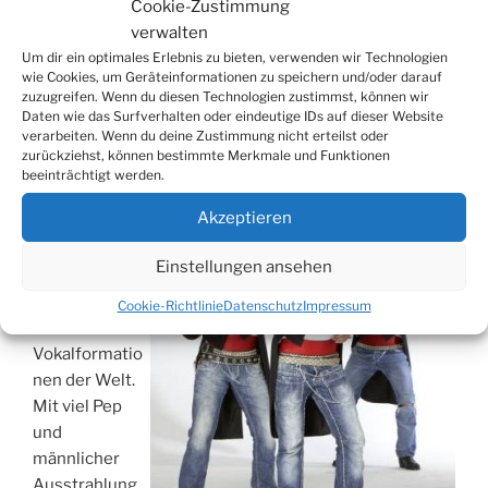
Cookie-Zustimmung
verwalten
VERÖFFENTLICHT
24. OKTOBER 2011
Um dir ein optimales Erlebnis zu bieten, verwenden wir Technologien
AM
„VoiceQ“ im Burghaus Bielstein
wie Cookies, um Geräteinformationen zu speichern und/oder darauf
zuzugreifen. Wenn du diesen Technologien zustimmst, können wir
Daten wie das Surfverhalten oder eindeutige IDs auf dieser Website
Am
5. April
2012 treten „VoiceQ“ um 20:00 Uhr im
verarbeiten. Wenn du deine Zustimmung nicht erteilst oder
Bielsteiner Burghaus auf.
zurückziehst, können bestimmte Merkmale und Funktionen
beeinträchtigt werden.
„VoiceQ“ ist
Akzeptieren
mit drei
Sängern eine
Einstellungen ansehen
der kleinsten,
aber vielleicht
Cookie-Richtlinie
Datenschutz
Impressum
effektivsten
Vokalformatio
nen der Welt.
Mit viel Pep
und
männlicher
Ausstrahlung