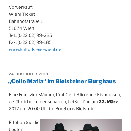
Vorverkauf:
Wiehl Ticket
Bahnhofstraße 1
51674 Wiehl
Tel.: (0 22 62) 99-285
Fax: (0 22 62) 99-185
www.kulturkreis-wiehl.de
VERÖFFENTLICHT
24. OKTOBER 2011
AM
„Cello Mafia“ im Bielsteiner Burghaus
Eine Frau, vier Männer, fünf Celli. Klirrende Eisbrocken,
gefährliche Leidenschaften, heiße Töne am
22. März
2012 um 20:00 Uhr im Burghaus Bielstein.
Erleben Sie die
besten