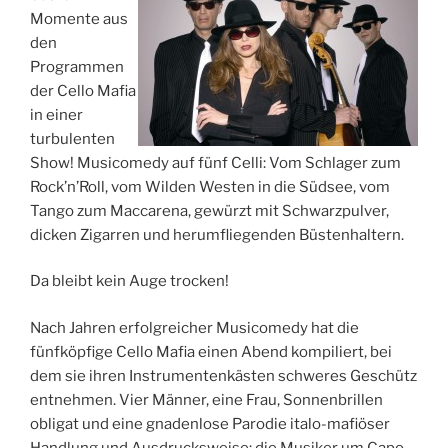
Momente aus
den
Programmen
der Cello Mafia
in einer
turbulenten
Show! Musicomedy auf fünf Celli: Vom Schlager zum
Rock’n’Roll, vom Wilden Westen in die Südsee, vom
Tango zum Maccarena, gewürzt mit Schwarzpulver,
dicken Zigarren und herumfliegenden Büstenhaltern.
Da bleibt kein Auge trocken!
Nach Jahren erfolgreicher Musicomedy hat die
fünfköpfige Cello Mafia einen Abend kompiliert, bei
dem sie ihren Instrumentenkästen schweres Geschütz
entnehmen. Vier Männer, eine Frau, Sonnenbrillen
obligat und eine gnadenlose Parodie italo-mafiöser
Handlung und Ausdrucksweise: die Musiker um Capo