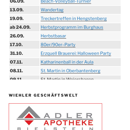
06.09.
Beach-Volleyball-Turnier
13.09.
Wandertag
19.09.
Treckertreffen in Hengstenberg
ab 24.09.
Herbstprogramm im Burghaus
26.09.
Herbstbasar
17.10.
80er/90er–Party
31.10.
Erzquell Brauerei: Halloween Party
07.11.
Katharinenball in der Aula
08.11.
St. Martin in Oberbantenberg
09.11.
St. Martin in Weiershagen
10.11.
St. Martin in Bielstein
WIEHLER GESCHÄFTSWELT
11.11.
„DÜX“ im Burghaus
14.11.
Proklamation der Tollitäten
15.11.
Konzert Bielsteiner Männerchor
15.11.
Volkstrauertag am Ehrenmal