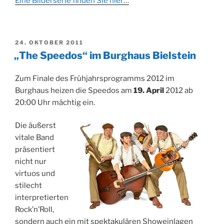
Eine Bilderserie finden Sie hier…
VERÖFFENTLICHT
24. OKTOBER 2011
AM
„The Speedos“ im Burghaus Bielstein
Zum Finale des Frühjahrsprogramms 2012 im
Burghaus heizen die Speedos am
19. April
2012 ab
20:00 Uhr mächtig ein.
Die äußerst
vitale Band
präsentiert
nicht nur
virtuos und
stilecht
interpretierten
Rock’n’Roll,
sondern auch ein mit spektakulären Showeinlagen