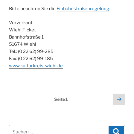
Bitte beachten Sie die
Einbahnstraßenregelung
.
Vorverkauf:
Wiehl Ticket
Bahnhofstraße 1
51674 Wiehl
Tel.: (0 22 62) 99-285
Fax: (0 22 62) 99-185
www.kulturkreis-wiehl.de
Seitennummerierung
Näch
Seite
1
Seit
der
Beiträge
Suchen
Suche