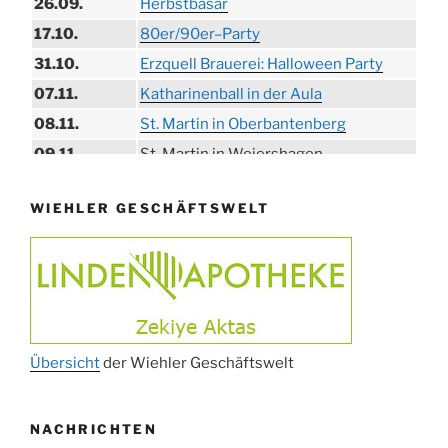
26.09.
Herbstbasar
17.10.
80er/90er–Party
31.10.
Erzquell Brauerei: Halloween Party
07.11.
Katharinenball in der Aula
08.11.
St. Martin in Oberbantenberg
09.11.
St. Martin in Weiershagen
10.11.
St. Martin in Bielstein
WIEHLER GESCHÄFTSWELT
11.11.
„DÜX“ im Burghaus
14.11.
Proklamation der Tollitäten
15.11.
Konzert Bielsteiner Männerchor
15.11.
Volkstrauertag am Ehrenmal
Anknipsfest an der Oberbantenberger
27.11.
Kirche
Übersicht
der Wiehler Geschäftswelt
Adventskonzert Frauenchor
29.11.
Oberbantenberg
NACHRICHTEN
ab 01.12.
Burghaus im Advent