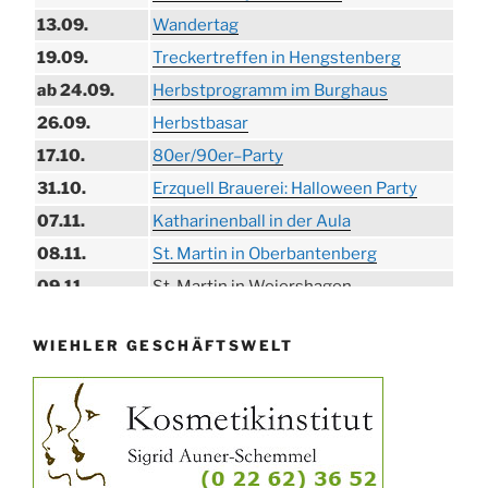
13.09.
Wandertag
19.09.
Treckertreffen in Hengstenberg
ab 24.09.
Herbstprogramm im Burghaus
26.09.
Herbstbasar
17.10.
80er/90er–Party
31.10.
Erzquell Brauerei: Halloween Party
07.11.
Katharinenball in der Aula
08.11.
St. Martin in Oberbantenberg
09.11.
St. Martin in Weiershagen
10.11.
St. Martin in Bielstein
WIEHLER GESCHÄFTSWELT
11.11.
„DÜX“ im Burghaus
14.11.
Proklamation der Tollitäten
15.11.
Konzert Bielsteiner Männerchor
15.11.
Volkstrauertag am Ehrenmal
Anknipsfest an der Oberbantenberger