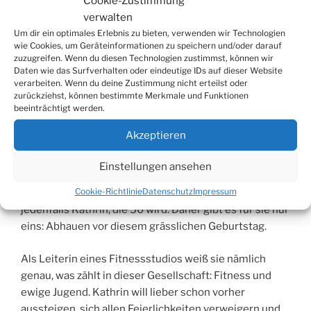
Cookie-Zustimmung
Gleichstellungsbeauftragten der Stadt Wiehl und
verwalten
Gummersbach im Rahmen des ForumXXelle mit der
Um dir ein optimales Erlebnis zu bieten, verwenden wir Technologien
Komödie „50 oder die junge Kunst des Alterns“ in der
wie Cookies, um Geräteinformationen zu speichern und/oder darauf
zuzugreifen. Wenn du diesen Technologien zustimmst, können wir
Burg in Bielstein. Eine Komödie für alle Generationen
Daten wie das Surfverhalten oder eindeutige IDs auf dieser Website
über Midlife-Krisen, verloren geglaubte Hoffnungen
verarbeiten. Wenn du deine Zustimmung nicht erteilst oder
und die Narrenfreiheit des Alterns.
zurückziehst, können bestimmte Merkmale und Funktionen
beeinträchtigt werden.
Vorbei das Leben, die Jugend dahin, ab nun geht es
Akzeptieren
bergab. Besenreiser, Falten und auf ewig
verlorengegangene Liebhaber – so sieht das Leben
Einstellungen ansehen
einer Fünfzigjährigen aus. Und dritte Zähne, Rollator
Cookie-Richtlinie
Datenschutz
Impressum
und Sabberlätzchen sind auch nicht mehr weit. Denkt
jedenfalls Kathrin, die 50 wird. Daher gibt es für sie nur
eins: Abhauen vor diesem grässlichen Geburtstag.
Als Leiterin eines Fitnessstudios weiß sie nämlich
genau, was zählt in dieser Gesellschaft: Fitness und
ewige Jugend. Kathrin will lieber schon vorher
aussteigen, sich allen Feierlichkeiten verweigern und