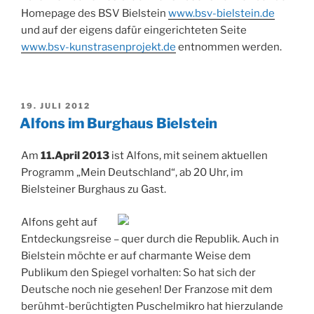
Homepage des BSV Bielstein
www.bsv-bielstein.de
und auf der eigens dafür eingerichteten Seite
www.bsv-kunstrasenprojekt.de
entnommen werden.
VERÖFFENTLICHT
19. JULI 2012
AM
Alfons im Burghaus Bielstein
Am
11.April 2013
ist Alfons, mit seinem aktuellen
Programm „Mein Deutschland“, ab 20 Uhr, im
Bielsteiner Burghaus zu Gast.
Alfons geht auf
Entdeckungsreise – quer durch die Republik. Auch in
Bielstein möchte er auf charmante Weise dem
Publikum den Spiegel vorhalten: So hat sich der
Deutsche noch nie gesehen! Der Franzose mit dem
berühmt-berüchtigten Puschelmikro hat hierzulande