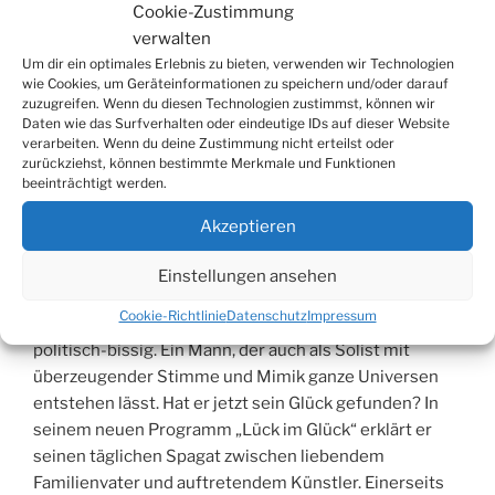
VERÖFFENTLICHT
19. JULI 2012
Cookie-Zustimmung
AM
Ingolf Lück im Burghaus Bielstein
verwalten
Um dir ein optimales Erlebnis zu bieten, verwenden wir Technologien
wie Cookies, um Geräteinformationen zu speichern und/oder darauf
Am
14. September 2012
tritt Ingolf Lück, mit seinem
zuzugreifen. Wenn du diesen Technologien zustimmst, können wir
neuen Programm „Lück im Glück“, um 20 Uhr, im
Daten wie das Surfverhalten oder eindeutige IDs auf dieser Website
Burghaus auf.
verarbeiten. Wenn du deine Zustimmung nicht erteilst oder
zurückziehst, können bestimmte Merkmale und Funktionen
beeinträchtigt werden.
Ein ungeheurer Facettenreichtum steckt in Ingolf Lück.
Schon in der „Wochenshow“ zeigte der
Akzeptieren
hochcharismatische Schauspieler, Kabarettist und
Comedian Mitte der 1990er Jahre seine
Einstellungen ansehen
Wandlungsfähigkeit. Seit über 30 Jahren steht er
Cookie-Richtlinie
Datenschutz
Impressum
mittlerweile auf der Bühne – mal brüllend komisch, mal
politisch-bissig. Ein Mann, der auch als Solist mit
überzeugender Stimme und Mimik ganze Universen
entstehen lässt. Hat er jetzt sein Glück gefunden? In
seinem neuen Programm „Lück im Glück“ erklärt er
seinen täglichen Spagat zwischen liebendem
Familienvater und auftretendem Künstler. Einerseits