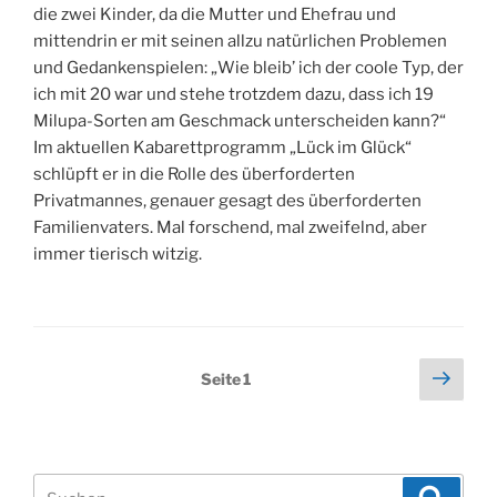
die zwei Kinder, da die Mutter und Ehefrau und
mittendrin er mit seinen allzu natürlichen Problemen
und Gedankenspielen: „Wie bleib’ ich der coole Typ, der
ich mit 20 war und stehe trotzdem dazu, dass ich 19
Milupa-Sorten am Geschmack unterscheiden kann?“
Im aktuellen Kabarettprogramm „Lück im Glück“
schlüpft er in die Rolle des überforderten
Privatmannes, genauer gesagt des überforderten
Familienvaters. Mal forschend, mal zweifelnd, aber
immer tierisch witzig.
Seitennummerierung
Näch
Seite
1
Seit
der
Beiträge
Suchen
Suche