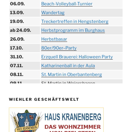
06.09.
Beach-Volleyball-Turnier
13.09.
Wandertag
19.09.
Treckertreffen in Hengstenberg
ab 24.09.
Herbstprogramm im Burghaus
26.09.
Herbstbasar
17.10.
80er/90er–Party
31.10.
Erzquell Brauerei: Halloween Party
07.11.
Katharinenball in der Aula
08.11.
St. Martin in Oberbantenberg
09.11.
St. Martin in Weiershagen
10.11.
St. Martin in Bielstein
WIEHLER GESCHÄFTSWELT
11.11.
„DÜX“ im Burghaus
14.11.
Proklamation der Tollitäten
15.11.
Konzert Bielsteiner Männerchor
15.11.
Volkstrauertag am Ehrenmal