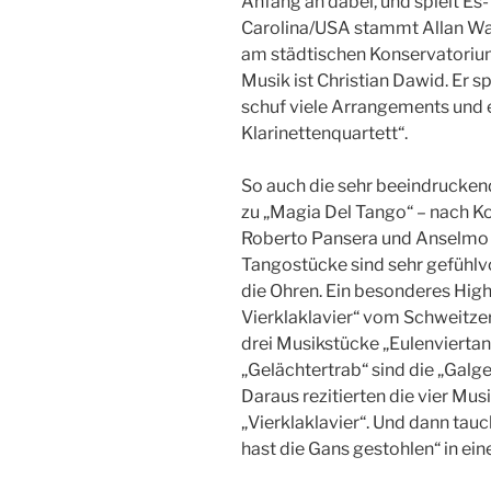
Anfang an dabei, und spielt Es-
Carolina/USA stammt Allan Ware
am städtischen Konservatorium 
Musik ist Christian Dawid. Er s
schuf viele Arrangements und 
Klarinettenquartett“.
So auch die sehr beeindrucken
zu „Magia Del Tango“ – nach K
Roberto Pansera und Anselmo A
Tangostücke sind sehr gefühlvo
die Ohren. Ein besonderes Hig
Vierklaklavier“ vom Schweitzer
drei Musikstücke „Eulenviertan
„Gelächtertrab“ sind die „Galg
Daraus rezitierten die vier Mu
„Vierklaklavier“. Und dann tau
hast die Gans gestohlen“ in ein