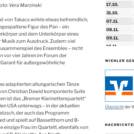
17.10.
oto: Vera Marzinski
31.10.
ö von Takacs wirkte etwas befremdlich,
07.11.
egespaltene Figur des Pan – ein
08.11.
körper und dem Unterkörper eines
09.11.
r Musik zum Ausdruck. Zudem: viel
10.11.
 Zusammenspiel des Ensembles – nicht
11.11.
n vor vier Jahren im Forum der
WIEHLER GE
in Garant für außergewöhnliche
14.11.
15.11.
15.11.
kas adaptierten altungarischen Tänze
von Christian Dawid komponierte Suite
27.11.
ren ist das „Bremer Klarinettenquartett“
en USA unterwegs – in der aktuellen
29.11.
Übersicht
der W
ratzsch, der auch das Programm
ab 01.12.
ed und spielt auf Bassetthorn und B-
NACHRICHTE
06.12.
ie einzige Frau im Quartett, ebenfalls von