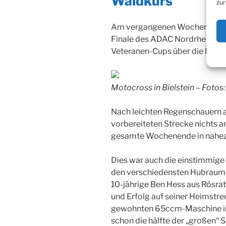
Waldkurs
zur
Am vergangenen Wochenende g
Finale des ADAC Nordrhein MX
Veteranen-Cups über die Bühn
Motocross in Bielstein – Foto
Nach leichten Regenschauern 
vorbereiteten Strecke nichts a
gesamte Wochenende in nahez
Dies war auch die einstimmige 
den verschiedensten Hubraum- 
10-jährige Ben Hess aus Rösra
und Erfolg auf seiner Heimstre
gewohnten 65ccm-Maschine in 
schon die hälfte der „großen“ S