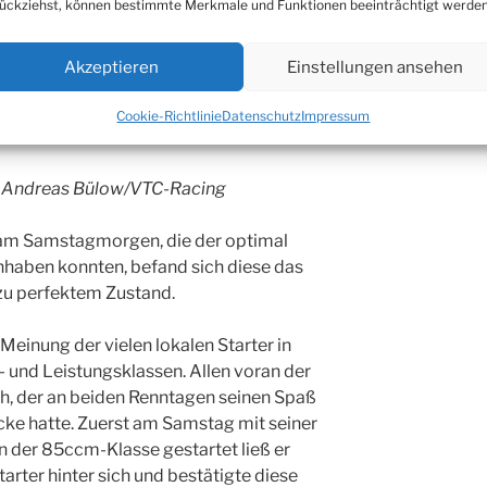
ückziehst, können bestimmte Merkmale und Funktionen beeinträchtigt werden
ing auf dem Bielsteiner Waldkurs das
Akzeptieren
Einstellungen ansehen
-Cups sowie des Seitenwagen-
e.
Cookie-Richtlinie
Datenschutz
Impressum
s: Andreas Bülow/VTC-Racing
am Samstagmorgen, die der optimal
nhaben konnten, befand sich diese das
u perfektem Zustand.
Meinung der vielen lokalen Starter in
und Leistungsklassen. Allen voran der
th, der an beiden Renntagen seinen Spaß
cke hatte. Zuerst am Samstag mit seiner
der 85ccm-Klasse gestartet ließ er
tarter hinter sich und bestätigte diese