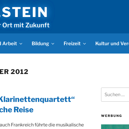
LSTEIN
r Ort mit Zukunft
 Arbeit
Bildung
Freizeit
Kultur und Ver
ER 2012
Suchen
nach:
Klarinettenquartett“
sche Reise
WERBUNG
auch Frankreich führte die musikalische