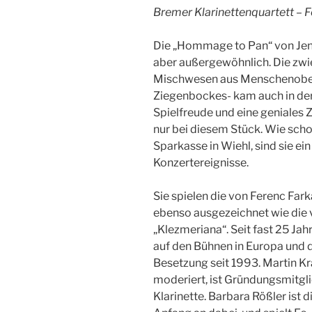
Bremer Klarinettenquartett – F
Die „Hommage to Pan“ von Jen
aber außergewöhnlich. Die zwi
Mischwesen aus Menschenober
Ziegenbockes- kam auch in de
Spielfreude und eine geniales
nur bei diesem Stück. Wie scho
Sparkasse in Wiehl, sind sie e
Konzertereignisse.
Sie spielen die von Ferenc Far
ebenso ausgezeichnet wie die 
„Klezmeriana“. Seit fast 25 Jah
auf den Bühnen in Europa und d
Besetzung seit 1993. Martin K
moderiert, ist Gründungsmitgli
Klarinette. Barbara Rößler ist d