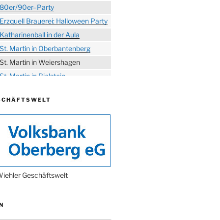
80er/90er–Party
Erzquell Brauerei: Halloween Party
Katharinenball in der Aula
St. Martin in Oberbantenberg
St. Martin in Weiershagen
St. Martin in Bielstein
„DÜX“ im Burghaus
SCHÄFTSWELT
Proklamation der Tollitäten
Konzert Bielsteiner Männerchor
Volkstrauertag am Ehrenmal
Anknipsfest an der
Oberbantenberger Kirche
Adventskonzert Frauenchor
iehler Geschäftswelt
Oberbantenberg
Burghaus im Advent
N
Adventsfeier im Ev. Gemeindehaus