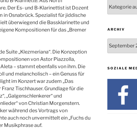
 und B-Klarinette. Aus North
24.09. bis
Nachrichten
10.12.
. Der Es- und B-Klarinettist ist Dozent
in Osnabrück. Spezialist für jiddische
19. u. 20.12.
pielt überwiegend die Bassklarinette und
eigene Kompositionen für das „Bremer
ARCHIV
Archiv
de Suite „Klezmeriana“. Die Konzeption
ompositionen von Astor Piazzolla,
leta – stammt ebenfalls von ihm. Die
SOZIALE ME
ll und melancholisch – ein Genuss für
hlight im Konzert war zudem „Das
 Franz Tischhauser. Grundlage für die
z“, „Galgenschlenkerer“ und
enlieder“ von Christian Morgenstern.
siker während des Vortrags von
chte auch noch unvermittelt ein „Fuchs du
er Musikphrase auf.