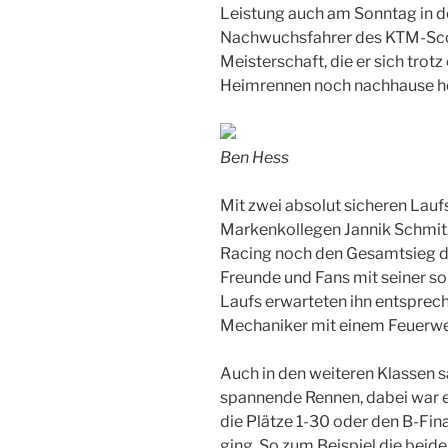
Leistung auch am Sonntag in de
Nachwuchsfahrer des KTM-Sco
Meisterschaft, die er sich tro
Heimrennen noch nachhause ho
Ben Hess
Mit zwei absolut sicheren Lauf
Markenkollegen Jannik Schmi
Racing noch den Gesamtsieg d
Freunde und Fans mit seiner so
Laufs erwarteten ihn entsprech
Mechaniker mit einem Feuerwe
Auch in den weiteren Klassen 
spannende Rennen, dabei war e
die Plätze 1-30 oder den B-Fin
ging. So zum Beispiel die bei