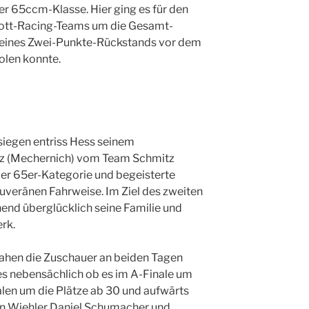
r 65ccm-Klasse. Hier ging es für den
tt-Racing-Teams um die Gesamt-
tz eines Zwei-Punkte-Rückstands vor dem
len konnte.
siegen entriss Hess seinem
tz (Mechernich) vom Team Schmitz
er 65er-Kategorie und begeisterte
uveränen Fahrweise. Im Ziel des zweiten
end überglücklich seine Familie und
rk.
sahen die Zuschauer an beiden Tagen
s nebensächlich ob es im A-Finale um
alen um die Plätze ab 30 und aufwärts
den Wiehler Daniel Schumacher und