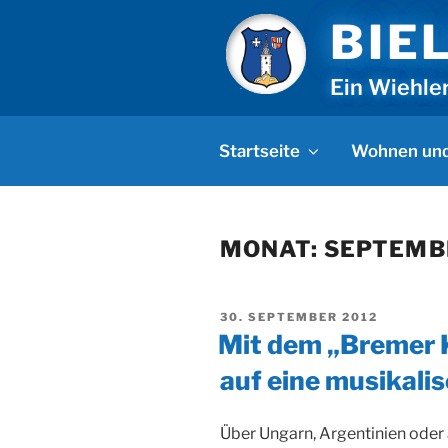
Zum
BIE
Inhalt
springen
Ein Wiehle
Startseite
Wohnen und
MONAT:
SEPTEMB
VERÖFFENTLICHT
30. SEPTEMBER 2012
AM
Mit dem „Bremer 
auf eine musikali
Über Ungarn, Argentinien oder 