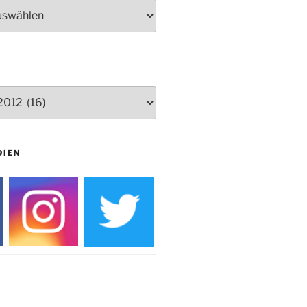
Herbstprogramm Burghaus
Bielstein
Weihnachtsmarkt rund um die
Burg
DIEN