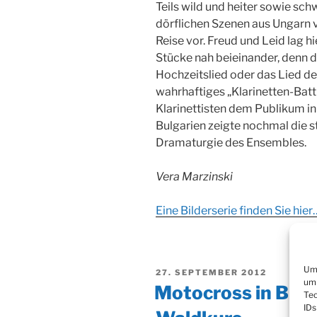
Teils wild und heiter sowie s
dörflichen Szenen aus Ungarn 
Reise vor. Freud und Leid lag hi
Stücke nah beieinander, denn d
Hochzeitslied oder das Lied des
wahrhaftiges „Klarinetten-Batt
Klarinettisten dem Publikum in
Bulgarien zeigte nochmal die st
Dramaturgie des Ensembles.
Vera Marzinski
Eine Bilderserie finden Sie hier
Um 
VERÖFFENTLICHT
27. SEPTEMBER 2012
um 
AM
Motocross in Biels
Tec
IDs