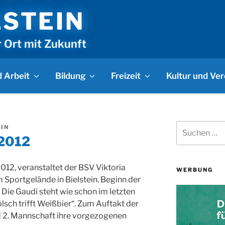
LSTEIN
r Ort mit Zukunft
 Arbeit
Bildung
Freizeit
Kultur und Ver
Suchen
IN
nach:
 2012
012, veranstaltet der BSV Viktoria
WERBUNG
m Sportgelände in Bielstein. Beginn der
 Die Gaudi steht wie schon im letzten
lsch trifft Weißbier“. Zum Auftakt der
nd 2. Mannschaft ihre vorgezogenen