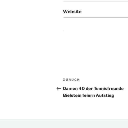
Website
Beitragsnavigation
Vorheriger
ZURÜCK
Beitrag
Damen 40 der Tennisfreunde
Bielstein feiern Aufstieg