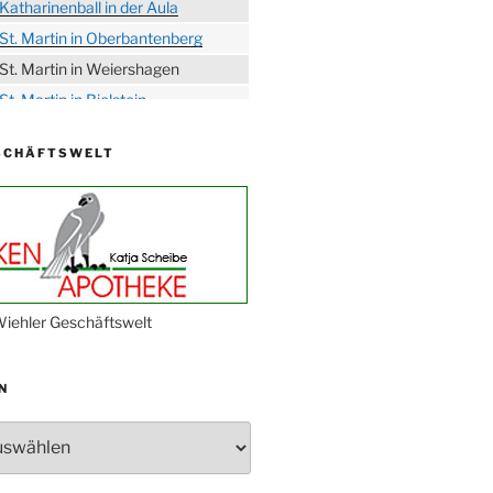
Katharinenball in der Aula
St. Martin in Oberbantenberg
St. Martin in Weiershagen
St. Martin in Bielstein
„DÜX“ im Burghaus
SCHÄFTSWELT
Proklamation der Tollitäten
Konzert Bielsteiner Männerchor
Volkstrauertag am Ehrenmal
Anknipsfest an der
Oberbantenberger Kirche
Adventskonzert Frauenchor
iehler Geschäftswelt
Oberbantenberg
Burghaus im Advent
N
Adventsfeier im Ev. Gemeindehaus
Herbstprogramm Burghaus
Bielstein
Weihnachtsmarkt rund um die