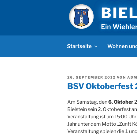
Zum
BIE
Inhalt
springen
Ein Wiehle
Startseite
Wohnen und
VERÖFFENTLICHT
26. SEPTEMBER 2012
VON
ADM
AM
BSV Oktoberfest
Am Samstag, den
6. Oktober
2
Bielstein sein 2. Oktoberfest a
Veranstaltung ist um 15:00 Uhr.
Jahr unter dem Motto „Zunft Kö
Veranstaltung spielen die 1. u