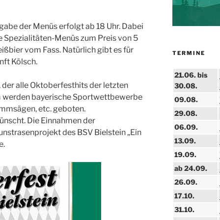
gabe der Menüs erfolgt ab 18 Uhr. Dabei
he Spezialitäten-Menüs zum Preis von 5
ßbier vom Fass. Natürlich gibt es für
TERMINE
nft Kölsch.
21.06. bis
 der alle Oktoberfesthits der letzten
30.08.
em werden bayerische Sportwettbewerbe
09.08.
mmsägen, etc. geboten.
29.08.
wünscht. Die Einnahmen der
06.09.
strasenprojekt des BSV Bielstein „Ein
13.09.
e.
19.09.
ab 24.09.
26.09.
17.10.
31.10.