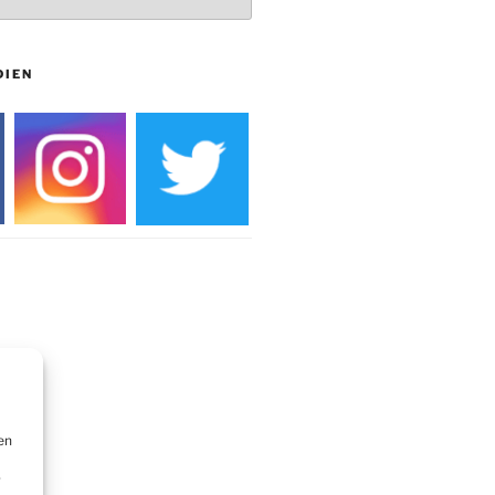
DIEN
en
r