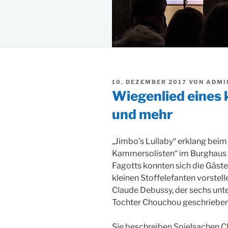
VERÖFFENTLICHT
10. DEZEMBER 2017
VON
ADMI
AM
Wiegenlied eines 
und mehr
„Jimbo’s Lullaby“ erklang beim
Kammersolisten“ im Burghaus B
Fagotts konnten sich die Gäste
kleinen Stoffelefanten vorstell
Claude Debussy, der sechs unte
Tochter Chouchou geschrieben
Sie beschreiben Spielsachen 