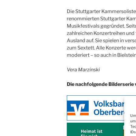
Die Stuttgarter Kammersolist
renommierten Stuttgarter Kam
Musikfestivals gegründet. Sei
zahlreichen Konzertreihen und t
Ausland auf. Sie spielen in ve
zum Sextett. Alle Konzerte we
moderiert – so auch in Bielstein
Vera Marzinski
Die nachfolgende Bilderserie 
Um 
um 
Tec
IDs