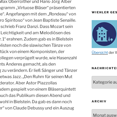
Max Oberroither und Hans-Jörg Alber
11.11.
rogramm „Virtuose Bläser“ präsentierten
WIEHLER GE
ite“. Angefangen mit dem „Rondeau“ von
14.11.
ro Spiritoso“ von Jean Baptiste Senaille.
15.11.
 schrieb Franz Danzi. Dass Mozart sein
15.11.
r Leichtigkeit und am Melodiösen des
r. 1“ erahnen. Zudem gab es in Bielstein
27.11.
isten noch die slawischen Tänze von
tück von einem Komponisten, der
29.11.
Übersicht
der W
ollegen verprügelt wurde, wie Hasenzahl
ab 01.12.
chts Anderes gemacht, als den
NACHRICHTE
06.12.
 zu verändern. Er ließ Sänger und Tänzer
etwas Jazz. „Den Ruhm für seinen Mut
24.09. bis
Nachrichten
10.12.
oderator. Aber Astor Piazzollas
zudem gespielt von einem Bläserquintett
19. u. 20.12.
auch das Publikum diesen Abend und
wohl in Bielstein. Da gab es dann noch
ARCHIV
er“ von Claude Debussy und ein Auszug
Archiv