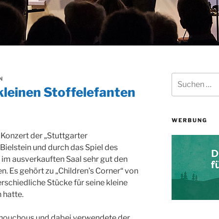
Suchen
N
nach:
kleinen Stoffelefanten
WERBUNG
 Konzert der „Stuttgarter
ielstein und durch das Spiel des
 im ausverkauften Saal sehr gut den
en. Es gehört zu „Children’s Corner“ von
rschiedliche Stücke für seine kleine
 hatte.
Chouchous und dabei verwendete der