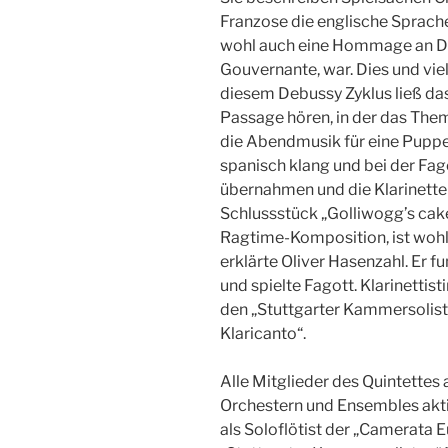
Franzose die englische Sprache,
wohl auch eine Hommage an Do
Gouvernante, war. Dies und vie
diesem Debussy Zyklus ließ das
Passage hören, in der das Th
die Abendmusik für eine Puppe –
spanisch klang und bei der Fag
übernahmen und die Klarinette
Schlussstück „Golliwogg’s cake
Ragtime-Komposition, ist woh
erklärte Oliver Hasenzahl. Er 
und spielte Fagott. Klarinettist
den „Stuttgarter Kammersolist
Klaricanto“.
Alle Mitglieder des Quintettes 
Orchestern und Ensembles aktiv
als Soloflötist der „Camerata 