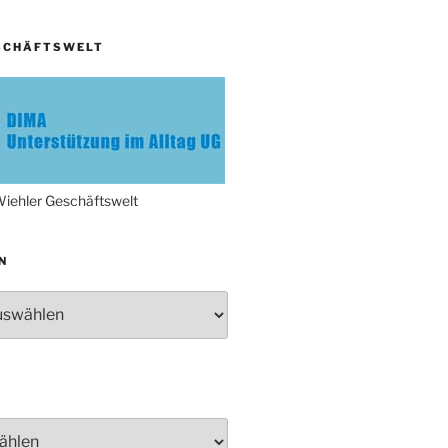
„DÜX“ im Burghaus
SCHÄFTSWELT
Proklamation der Tollitäten
Konzert Bielsteiner Männerchor
Volkstrauertag am Ehrenmal
Anknipsfest an der
Oberbantenberger Kirche
Adventskonzert Frauenchor
iehler Geschäftswelt
Oberbantenberg
Burghaus im Advent
N
Adventsfeier im Ev. Gemeindehaus
Herbstprogramm Burghaus
Bielstein
Weihnachtsmarkt rund um die
Burg