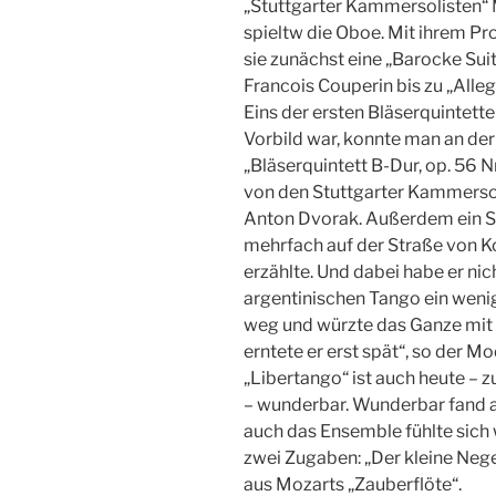
„Stuttgarter Kammersolisten“ 
spieltw die Oboe. Mit ihrem P
sie zunächst eine „Barocke Su
Francois Couperin bis zu „Alleg
Eins der ersten Bläserquintette
Vorbild war, konnte man an de
„Bläserquintett B-Dur, op. 56 N
von den Stuttgarter Kammersol
Anton Dvorak. Außerdem ein S
mehrfach auf der Straße von K
erzählte. Und dabei habe er ni
argentinischen Tango ein wenig
weg und würzte das Ganze mit 
erntete er erst spät“, so der M
„Libertango“ ist auch heute – 
– wunderbar. Wunderbar fand 
auch das Ensemble fühlte sich 
zwei Zugaben: „Der kleine Neg
aus Mozarts „Zauberflöte“.