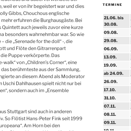
TERMINE
 weil er von ihr begeistert war und dies
lly Gibbs, Chouchous englische
21.06. bis
l mehr erfuhren die Burghausgäste. Bei
30.08.
 Quintett auch jeweils zuvor eine kurze
09.08.
ema besonders wahrnehmbar war. So wie
29.08.
 die „Serenade for the doll“ -, die
ott und Flöte den Gitrarrenpart
06.09.
 die Puppe verkörperte. Das
13.09.
-walk“ von „Children’s Corner“, eine
19.09.
l das berühmteste aus der Sammlung,
ab 24.09.
fungierte an diesem Abend als Moderator
26.09.
in Uschi Dahlhausen spielt nicht nur bei
17.10.
en“, sondern auch im „Ensemble
31.10.
07.11.
aus Stuttgart sind auch in anderen
08.11.
. So Flötist Hans-Peter Fink seit 1999
09.11.
Europeana“. Am Horn bei den
10.11.