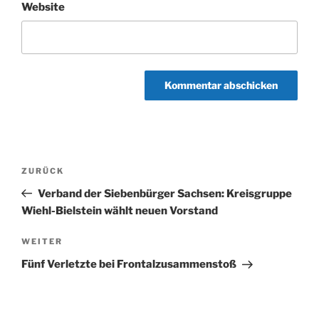
Website
Beitragsnavigation
Vorheriger
ZURÜCK
Beitrag
Verband der Siebenbürger Sachsen: Kreisgruppe
Wiehl-Bielstein wählt neuen Vorstand
Nächster
WEITER
Beitrag
Fünf Verletzte bei Frontalzusammenstoß