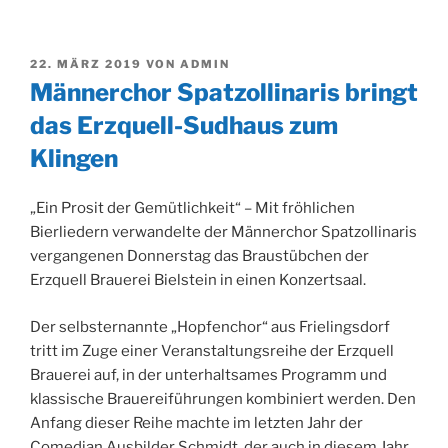
VERÖFFENTLICHT
22. MÄRZ 2019
VON
ADMIN
AM
Männerchor Spatzollinaris bringt
das Erzquell-Sudhaus zum
Klingen
„Ein Prosit der Gemütlichkeit“ – Mit fröhlichen
Bierliedern verwandelte der Männerchor Spatzollinaris
vergangenen Donnerstag das Braustübchen der
Erzquell Brauerei Bielstein in einen Konzertsaal.
Der selbsternannte „Hopfenchor“ aus Frielingsdorf
tritt im Zuge einer Veranstaltungsreihe der Erzquell
Brauerei auf, in der unterhaltsames Programm und
klassische Brauereiführungen kombiniert werden. Den
Anfang dieser Reihe machte im letzten Jahr der
Comedian Ausbilder Schmidt, der auch in diesem Jahr