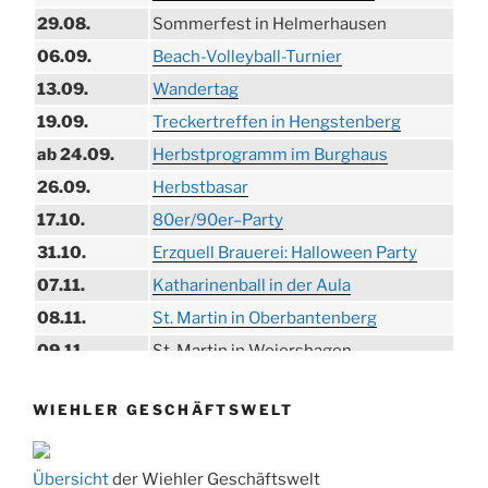
29.08.
Sommerfest in Helmerhausen
06.09.
Beach-Volleyball-Turnier
13.09.
Wandertag
19.09.
Treckertreffen in Hengstenberg
ab 24.09.
Herbstprogramm im Burghaus
26.09.
Herbstbasar
17.10.
80er/90er–Party
31.10.
Erzquell Brauerei: Halloween Party
07.11.
Katharinenball in der Aula
08.11.
St. Martin in Oberbantenberg
09.11.
St. Martin in Weiershagen
10.11.
St. Martin in Bielstein
WIEHLER GESCHÄFTSWELT
11.11.
„DÜX“ im Burghaus
14.11.
Proklamation der Tollitäten
Übersicht
der Wiehler Geschäftswelt
15.11.
Konzert Bielsteiner Männerchor