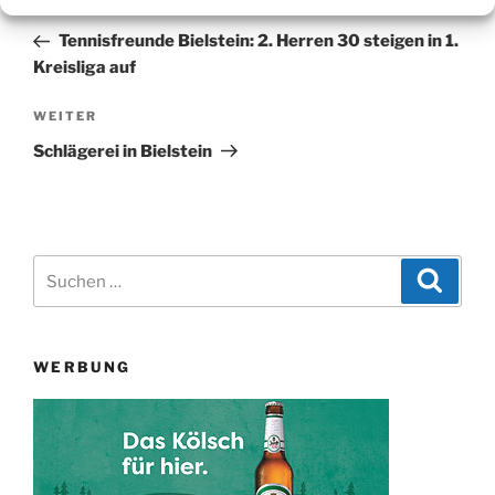
Vorheriger
ZURÜCK
Beitrag
Tennisfreunde Bielstein: 2. Herren 30 steigen in 1.
Kreisliga auf
Nächster
WEITER
Beitrag
Schlägerei in Bielstein
Suchen
Suche
nach:
WERBUNG