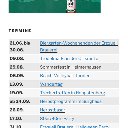
TERMINE
21.06. bis
Biergarten-Wochenenden der Erzquell
30.08.
Brauerei
09.08.
Trödelmarkt in der Ortsmitte
29.08.
Sommerfest in Helmerhausen
06.09.
Beach-Volleyball-Turnier
13.09.
Wandertag
19.09.
Treckertreffen in Hengstenberg
ab 24.09.
Herbstprogramm im Burghaus
26.09.
Herbstbasar
17.10.
80er/90er–Party
31.10.
Erzquell Brauerei: Halloween Party