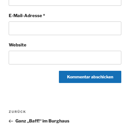
E-Mail-Adresse
*
Website
Beitragsnavigation
Vorheriger
ZURÜCK
Beitrag
Ganz „Baff!“ im Burghaus