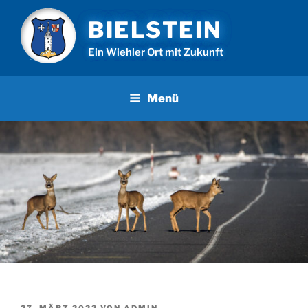
Zum
BIELSTEIN
Inhalt
springen
Ein Wiehler Ort mit Zukunft
Menü
VERÖFFENTLICHT
27. MÄRZ 2022
VON
ADMIN