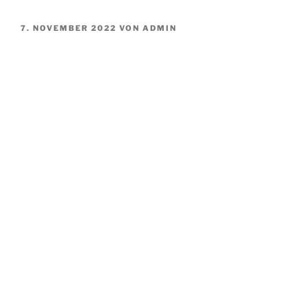
VERÖFFENTLICHT
7. NOVEMBER 2022
VON
ADMIN
AM