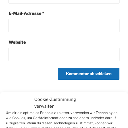
E-Mail-Adresse
*
Website
Cookie-Zustimmung
Beitragsnavigation
verwalten
Vorheriger
ZURÜCK
Um dir ein optimales Erlebnis zu bieten, verwenden wir Technologien
Beitrag
Jahreshauptversammlung des BSV Viktoria
wie Cookies, um Geräteinformationen zu speichern und/oder darauf
zuzugreifen. Wenn du diesen Technologien zustimmst, können wir
Bielstein