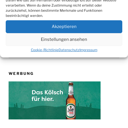
Daten wie das Surfverhalten oder eindeutige IDs auf dieser Website
verarbeiten. Wenn du deine Zustimmung nicht erteilst oder
Nächster
WEITER
zurückziehst, können bestimmte Merkmale und Funktionen
Beitrag
beeinträchtigt werden.
Songs und Texte mit „Alice auf Anfang“
Akzeptieren
Einstellungen ansehen
Suchen
Suche
Cookie-Richtlinie
Datenschutz
Impressum
nach:
WERBUNG