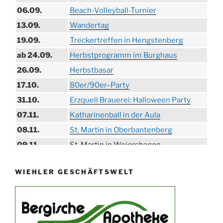
06.09.
Beach-Volleyball-Turnier
13.09.
Wandertag
19.09.
Treckertreffen in Hengstenberg
ab 24.09.
Herbstprogramm im Burghaus
26.09.
Herbstbasar
17.10.
80er/90er–Party
31.10.
Erzquell Brauerei: Halloween Party
07.11.
Katharinenball in der Aula
08.11.
St. Martin in Oberbantenberg
09.11.
St. Martin in Weiershagen
10.11.
St. Martin in Bielstein
WIEHLER GESCHÄFTSWELT
11.11.
„DÜX“ im Burghaus
14.11.
Proklamation der Tollitäten
15.11.
Konzert Bielsteiner Männerchor
15.11.
Volkstrauertag am Ehrenmal