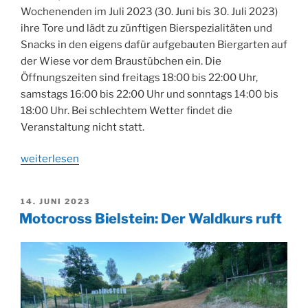
Wochenenden im Juli 2023 (30. Juni bis 30. Juli 2023)
ihre Tore und lädt zu zünftigen Bierspezialitäten und
Snacks in den eigens dafür aufgebauten Biergarten auf
der Wiese vor dem Braustübchen ein. Die
Öffnungszeiten sind freitags 18:00 bis 22:00 Uhr,
samstags 16:00 bis 22:00 Uhr und sonntags 14:00 bis
18:00 Uhr. Bei schlechtem Wetter findet die
Veranstaltung nicht statt.
„Zunft
weiterlesen
Kölsch
POP
VERÖFFENTLICHT
14. JUNI 2023
UP
AM
Motocross Bielstein: Der Waldkurs ruft
Biergarten“