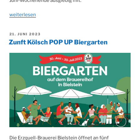
Juni-Wochenende ausgiebig mit.
„„Wein
weiterlesen
&
Musik“
VERÖFFENTLICHT
21. JUNI 2023
an
AM
Zunft Kölsch POP UP Biergarten
zwei
lauen
Sommerabenden“
Die Erzquell-Brauerei Bielstein öffnet an fünf