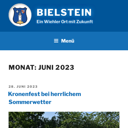
Zum
BIELSTEIN
Inhalt
springen
Ein Wiehler Ort mit Zukunft
Menü
MONAT:
JUNI 2023
VERÖFFENTLICHT
28. JUNI 2023
AM
Kronenfest bei herrlichem
Sommerwetter