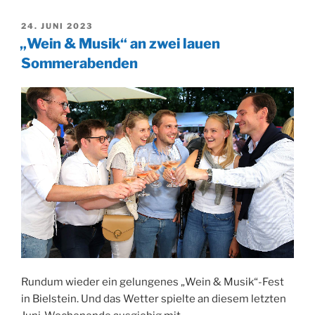
VERÖFFENTLICHT
24. JUNI 2023
AM
„Wein & Musik“ an zwei lauen
Sommerabenden
Rundum wieder ein gelungenes „Wein & Musik“-Fest
in Bielstein. Und das Wetter spielte an diesem letzten