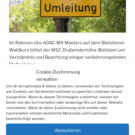
Im Rahmen des ADAC MX Masters auf dem Bielsteiner
Waldkurs bittet der MSC Drabenderhöhe-Bielstein um
Verständnis und Beachtung einiger verkehrsregelnden
Maßnahmen.
Cookie-Zustimmung
„ADAC
weiterlesen
verwalten
MX
Um dir ein optimales Erlebnis zu bieten, verwenden wir Technologien
wie Cookies, um Geräteinformationen zu speichern und/oder darauf
Masters:
zuzugreifen. Wenn du diesen Technologien zustimmst, können wir
Verkehrshinweise“
Daten wie das Surfverhalten oder eindeutige IDs auf dieser Website
Seitennummerierung
Näch
Seite
1
verarbeiten. Wenn du deine Zustimmung nicht erteilst oder
Seit
der
zurückziehst, können bestimmte Merkmale und Funktionen
beeinträchtigt werden.
Beiträge
Akzeptieren
Suchen