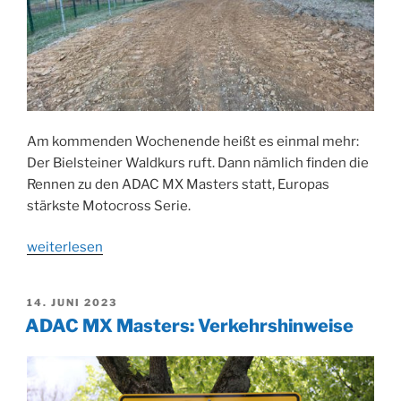
Am kommenden Wochenende heißt es einmal mehr:
Der Bielsteiner Waldkurs ruft. Dann nämlich finden die
Rennen zu den ADAC MX Masters statt, Europas
stärkste Motocross Serie.
„Motocross
weiterlesen
Bielstein:
Der
VERÖFFENTLICHT
14. JUNI 2023
Waldkurs
AM
ADAC MX Masters: Verkehrshinweise
ruft“