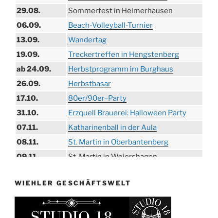
29.08.
Sommerfest in Helmerhausen
06.09.
Beach-Volleyball-Turnier
13.09.
Wandertag
19.09.
Treckertreffen in Hengstenberg
ab 24.09.
Herbstprogramm im Burghaus
26.09.
Herbstbasar
17.10.
80er/90er–Party
31.10.
Erzquell Brauerei: Halloween Party
07.11.
Katharinenball in der Aula
08.11.
St. Martin in Oberbantenberg
09.11.
St. Martin in Weiershagen
10.11.
St. Martin in Bielstein
WIEHLER GESCHÄFTSWELT
11.11.
„DÜX“ im Burghaus
14.11.
Proklamation der Tollitäten
15.11.
Konzert Bielsteiner Männerchor