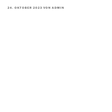
VERÖFFENTLICHT
24. OKTOBER 2023
VON
ADMIN
AM