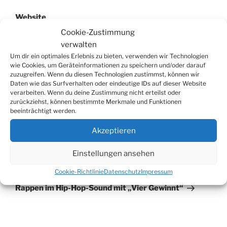
Website
Cookie-Zustimmung
verwalten
Um dir ein optimales Erlebnis zu bieten, verwenden wir Technologien
wie Cookies, um Geräteinformationen zu speichern und/oder darauf
zuzugreifen. Wenn du diesen Technologien zustimmst, können wir
Daten wie das Surfverhalten oder eindeutige IDs auf dieser Website
verarbeiten. Wenn du deine Zustimmung nicht erteilst oder
zurückziehst, können bestimmte Merkmale und Funktionen
beeinträchtigt werden.
Beitragsnavigation
Akzeptieren
Vorheriger
ZURÜCK
Beitrag
Martinszug in Bielstein
Einstellungen ansehen
Cookie-Richtlinie
Datenschutz
Impressum
Nächster
WEITER
Beitrag
Rappen im Hip-Hop-Sound mit „Vier Gewinnt“