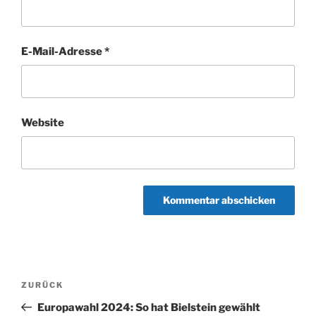
E-Mail-Adresse
*
Website
Beitragsnavigation
Vorheriger
ZURÜCK
Beitrag
Europawahl 2024: So hat Bielstein gewählt