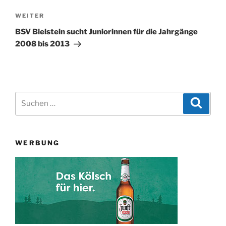
Nächster
WEITER
Beitrag
BSV Bielstein sucht Juniorinnen für die Jahrgänge
2008 bis 2013
Suchen
Suche
nach:
WERBUNG