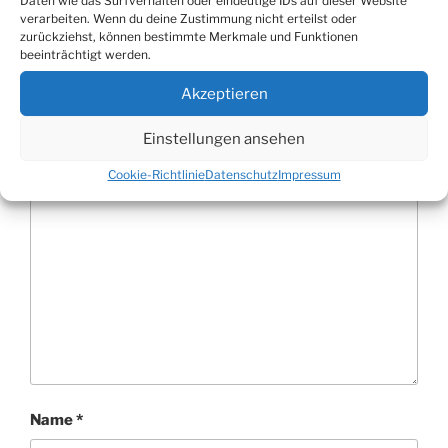
Daten wie das Surfverhalten oder eindeutige IDs auf dieser Website
verarbeiten. Wenn du deine Zustimmung nicht erteilst oder
zurückziehst, können bestimmte Merkmale und Funktionen
Schreibe einen Kommentar
beeinträchtigt werden.
Deine E-Mail-Adresse wird nicht veröffentlicht.
Akzeptieren
Erforderliche Felder sind mit
*
markiert
Einstellungen ansehen
Kommentar
*
Cookie-Richtlinie
Datenschutz
Impressum
Name
*