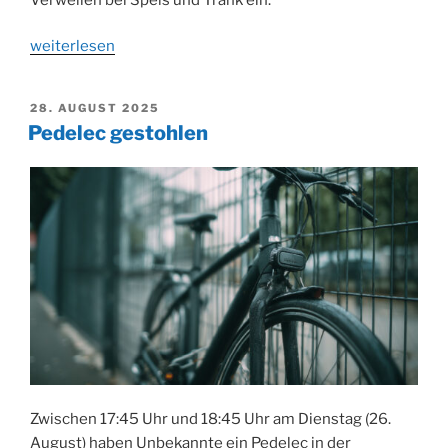
„Wandertag
weiterlesen
in
Bielstein
VERÖFFENTLICHT
28. AUGUST 2025
am
AM
Pedelec gestohlen
21.
September
2025:
Gemeinsam
den
Bierweg
erkunden“
Zwischen 17:45 Uhr und 18:45 Uhr am Dienstag (26.
August) haben Unbekannte ein Pedelec in der