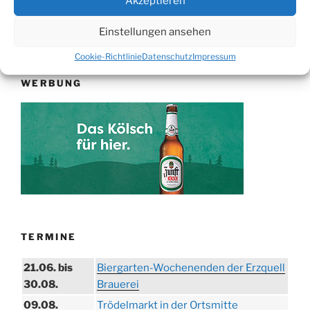
Akzeptieren
Suchen
Suche
Einstellungen ansehen
nach:
Cookie-Richtlinie
Datenschutz
Impressum
WERBUNG
TERMINE
21.06. bis
Biergarten-Wochenenden der Erzquell
30.08.
Brauerei
09.08.
Trödelmarkt in der Ortsmitte