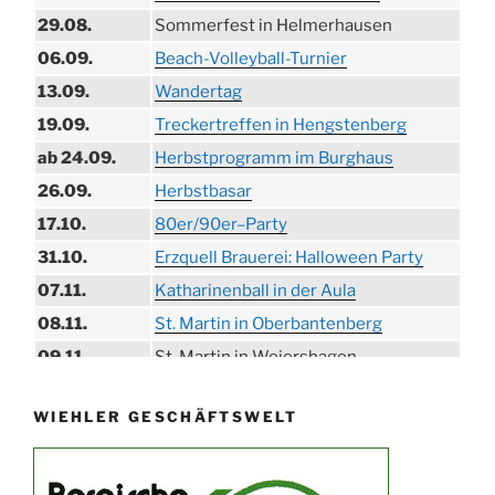
29.08.
Sommerfest in Helmerhausen
06.09.
Beach-Volleyball-Turnier
13.09.
Wandertag
19.09.
Treckertreffen in Hengstenberg
ab 24.09.
Herbstprogramm im Burghaus
26.09.
Herbstbasar
17.10.
80er/90er–Party
31.10.
Erzquell Brauerei: Halloween Party
07.11.
Katharinenball in der Aula
08.11.
St. Martin in Oberbantenberg
09.11.
St. Martin in Weiershagen
10.11.
St. Martin in Bielstein
WIEHLER GESCHÄFTSWELT
11.11.
„DÜX“ im Burghaus
14.11.
Proklamation der Tollitäten
15.11.
Konzert Bielsteiner Männerchor