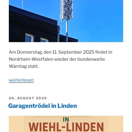
aus
Crimmitschau
im
Gepäck“
Am Donnerstag, den 11. September 2025 findet in
Nordrhein-Westfalen wieder der bundesweite
Warntag statt.
„Bundesweiter
weiterlesen
Warntag
2025“
VERÖFFENTLICHT
26. AUGUST 2025
AM
Garagentrödel in Linden