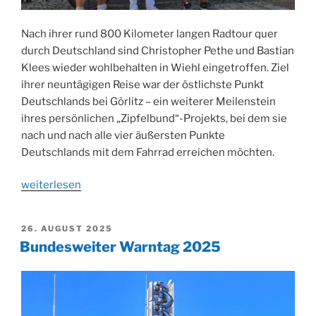
Nach ihrer rund 800 Kilometer langen Radtour quer
durch Deutschland sind Christopher Pethe und Bastian
Klees wieder wohlbehalten in Wiehl eingetroffen. Ziel
ihrer neuntägigen Reise war der östlichste Punkt
Deutschlands bei Görlitz – ein weiterer Meilenstein
ihres persönlichen „Zipfelbund“-Projekts, bei dem sie
nach und nach alle vier äußersten Punkte
Deutschlands mit dem Fahrrad erreichen möchten.
„Erfolgreiche
weiterlesen
Rückkehr
von
VERÖFFENTLICHT
26. AUGUST 2025
der
AM
Bundesweiter Warntag 2025
Görlitz-
Radtour:
Ein
Geschenk