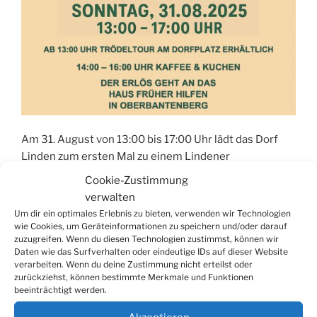
Am 31. August von 13:00 bis 17:00 Uhr lädt das Dorf
Linden zum ersten Mal zu einem Lindener
Garagentrödel ein.
Cookie-Zustimmung
verwalten
„Garagentrödel
weiterlesen
Um dir ein optimales Erlebnis zu bieten, verwenden wir Technologien
in
wie Cookies, um Geräteinformationen zu speichern und/oder darauf
Linden“
zuzugreifen. Wenn du diesen Technologien zustimmst, können wir
Daten wie das Surfverhalten oder eindeutige IDs auf dieser Website
Seitennummerierung
Näch
verarbeiten. Wenn du deine Zustimmung nicht erteilst oder
Seite
1
zurückziehst, können bestimmte Merkmale und Funktionen
Seit
der
beeinträchtigt werden.
Beiträge