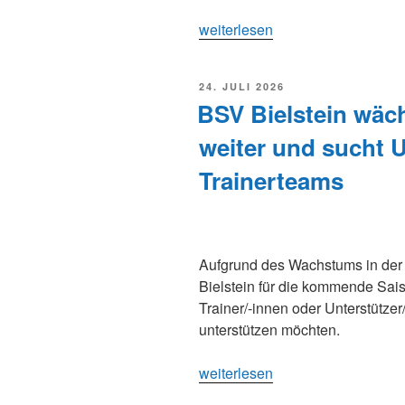
„75
weiterlesen
Jahre
Bielsteiner
VERÖFFENTLICHT
24. JULI 2026
Waldkurs
AM
BSV Bielstein wäc
am
2.
weiter und sucht 
August“
Trainerteams
Aufgrund des Wachstums in der 
Bielstein für die kommende Sais
Trainer/-innen oder Unterstütz
unterstützen möchten.
„BSV
weiterlesen
Bielstein