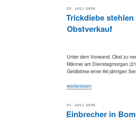
wächst
VERÖFFENTLICHT
22. JULI 2026
im
AM
Trickdiebe stehlen
Jugendbereich
weiter
Obstverkauf
und
sucht
Unterstützung
für
Unter dem Vorwand, Obst zu ve
Trainerteams“
Männer am Dienstagmorgen (21. 
Geldbörse einer 86-jährigen Sen
„Trickdiebe
weiterlesen
stehlen
Geldbörse
VERÖFFENTLICHT
21. JULI 2026
bei
AM
Einbrecher in Bom
Obstverkauf“