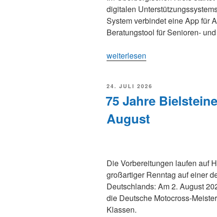
digitalen Unterstützungssystem
System verbindet eine App für A
Beratungstool für Senioren- und
„Vom
weiterlesen
Prototyp
in
VERÖFFENTLICHT
24. JULI 2026
die
AM
75 Jahre Bielstein
Praxis:
Neue
August
App
unterstützt
pflegende
Angehörige
Die Vorbereitungen laufen auf H
im
großartiger Renntag auf einer d
Oberbergischen
Deutschlands: Am 2. August 2026
Kreis“
die Deutsche Motocross-Meister
Klassen.