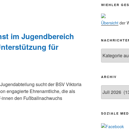
WIEHLER GE
14.11.
15.11.
Übersicht
der W
15.11.
hst im Jugendbereich
27.11.
NACHRICHTE
Unterstützung für
29.11.
Nachrichten
ab 01.12.
06.12.
24.09. bis
ARCHIV
10.12.
Jugendabteilung sucht der BSV Viktoria
Archiv
19. u. 20.12.
on engagierte Ehrenamtliche, die als
er/-innen den Fußballnachwuchs
SOZIALE MED