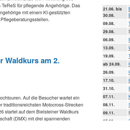
s TeReS für pflegende Angehörige. Das
21.06. bis
ngehörige mit einem KI-gestützten
30.08.
 Pflegeberatungsstellen.
09.08.
29.08.
06.09.
13.09.
19.09.
er Waldkurs am 2.
ab 24.09.
26.09.
17.10.
31.10.
07.11.
ochtouren. Auf die Besucher wartet ein
er traditionsreichsten Motocross-Strecken
08.11.
 startet auf dem Bielsteiner Waldkurs
09.11.
schaft (DMX) mit drei spannenden
10.11.
11.11.