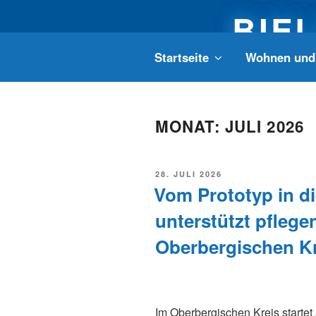
Zum
BIE
Inhalt
springen
Startseite
Wohnen und 
Ein Wiehler
MONAT:
JULI 2026
VERÖFFENTLICHT
28. JULI 2026
AM
Vom Prototyp in d
unterstützt pfleg
Oberbergischen Kr
Im Oberbergischen Kreis startet 