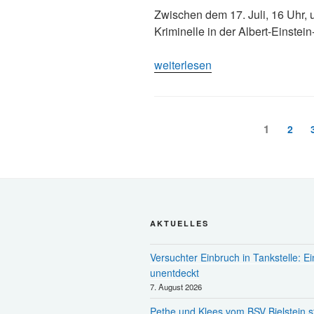
Zwischen dem 17. Juli, 16 Uhr, 
Kriminelle in der Albert-Einstei
„Einbrecher
weiterlesen
in
Bomig
unterwegs“
Seitennummerierun
Seite
1
Seite
2
der
Beiträge
AKTUELLES
Versuchter Einbruch in Tankstelle: Ei
unentdeckt
7. August 2026
Pethe und Klees vom BSV Bielstein s