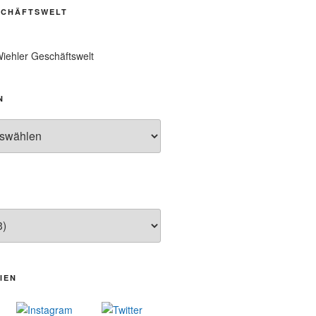
SCHÄFTSWELT
Proklamation der Tollitäten
Konzert Bielsteiner Männerchor
iehler Geschäftswelt
Volkstrauertag am Ehrenmal
Anknipsfest an der
Oberbantenberger Kirche
N
Adventskonzert Frauenchor
Oberbantenberg
Burghaus im Advent
Adventsfeier im Ev. Gemeindehaus
Herbstprogramm Burghaus
Bielstein
Weihnachtsmarkt rund um die Burg
IEN