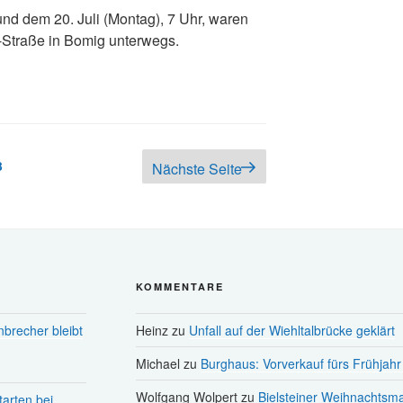
und dem 20. Juli (Montag), 7 Uhr, waren
n-Straße in Bomig unterwegs.
g
Seite
3
Nächste Seite
KOMMENTARE
nbrecher bleibt
Heinz
zu
Unfall auf der Wiehltalbrücke geklärt
Michael
zu
Burghaus: Vorverkauf fürs Frühjahr 
Wolfgang Wolpert
zu
Bielsteiner Weihnachtsma
tarten bei