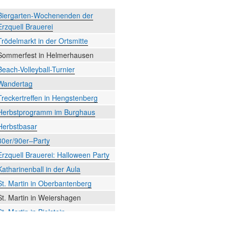
Biergarten-Wochenenden der
Erzquell Brauerei
Trödelmarkt in der Ortsmitte
Sommerfest in Helmerhausen
Beach-Volleyball-Turnier
Wandertag
Treckertreffen in Hengstenberg
Herbstprogramm im Burghaus
Herbstbasar
80er/90er–Party
Erzquell Brauerei: Halloween Party
Katharinenball in der Aula
St. Martin in Oberbantenberg
St. Martin in Weiershagen
St. Martin in Bielstein
„DÜX“ im Burghaus