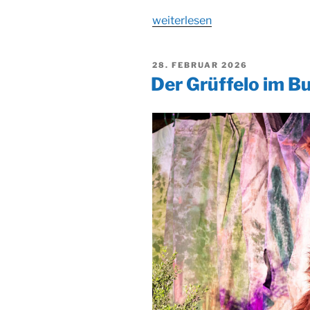
„Wunderbare
weiterlesen
Django’s
Songs
VERÖFFENTLICHT
28. FEBRUAR 2026
von
AM
Der Grüffelo im B
Monsieur
Pompadour“