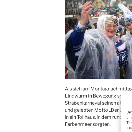
Als sich am Montagnachmittag 
Lindwurm in Bewegung setzte, e
Straßenkarneval seinen absolu
und gelebten Motto „Der Zooch
Um 
in ein Tollhaus, in dem rund 8
um 
Tec
Farbenmeer sorgten.
IDs