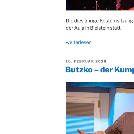
Die diesjährige Kostümsitzung
der Aula in Bielstein statt.
„Kostümsitzung
weiterlesen
in
Bielstein“
VERÖFFENTLICHT
10. FEBRUAR 2026
AM
Butzko – der Kum