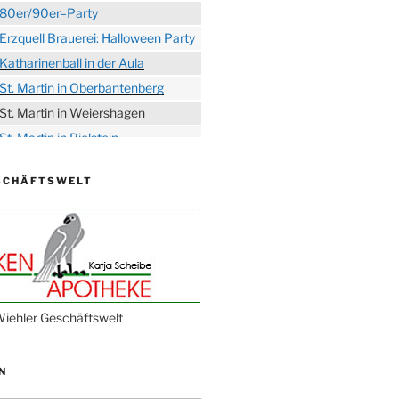
80er/90er–Party
Erzquell Brauerei: Halloween Party
Katharinenball in der Aula
St. Martin in Oberbantenberg
St. Martin in Weiershagen
St. Martin in Bielstein
„DÜX“ im Burghaus
SCHÄFTSWELT
Proklamation der Tollitäten
Konzert Bielsteiner Männerchor
Volkstrauertag am Ehrenmal
Anknipsfest an der
Oberbantenberger Kirche
Adventskonzert Frauenchor
iehler Geschäftswelt
Oberbantenberg
Burghaus im Advent
N
Adventsfeier im Ev. Gemeindehaus