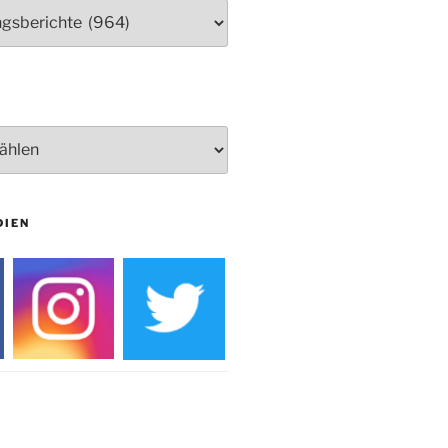
Herbstprogramm Burghaus
Bielstein
Weihnachtsmarkt rund um die
Burg
DIEN