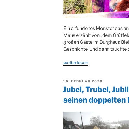
Ein erfundenes Monster das an
Maus erzählt von „dem Grüffelo“
großen Gäste im Burghaus Biels
Geschichte. Und dann tauchte d
„Der
weiterlesen
Grüffelo
im
VERÖFFENTLICHT
16. FEBRUAR 2026
Burghaus“
AM
Jubel, Trubel, Jubi
seinen doppelte