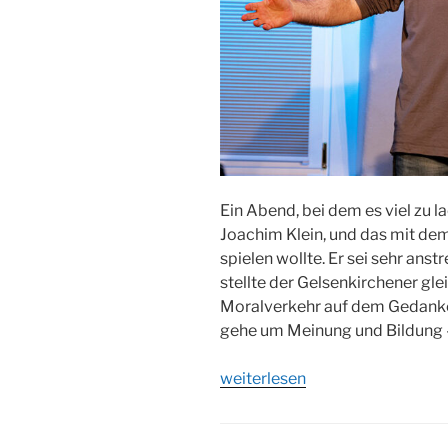
Ein Abend, bei dem es viel zu 
Joachim Klein, und das mit dem
spielen wollte. Er sei sehr ans
stellte der Gelsenkirchener gle
Moralverkehr auf dem Gedanken
gehe um Meinung und Bildung 
„Butzko
weiterlesen
–
der