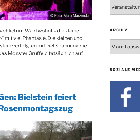
24.09. bis
Nachrichten
10.12.
19. u. 20.12.
ARCHIV
geblich im Wald wohnt – die kleine
 mit viel Phantasie. Die kleinen und
Archiv
tein verfolgten mit viel Spannung die
as Monster Grüffelo tatsächlich auf.
SOZIALE ME
läen: Bielstein feiert
n Rosenmontagszug