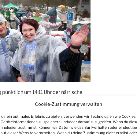
pünktlich um 14:11 Uhr der närrische
rreichte der Bielsteiner
Cookie-Zustimmung verwalten
ten Höhepunkt. Unter dem traditionellen
 kütt 2x“ verwandelte sich der Ortskern
dir ein optimales Erlebnis zu bieten, verwenden wir Technologien wie Cookies,
00 Teilnehmer für ein beeindruckendes
Geräteinformationen zu speichern und/oder darauf zuzugreifen. Wenn du dies
hnologien zustimmst, können wir Daten wie das Surfverhalten oder eindeutige
 auf dieser Website verarbeiten. Wenn du deine Zustimmung nicht erteilst ode