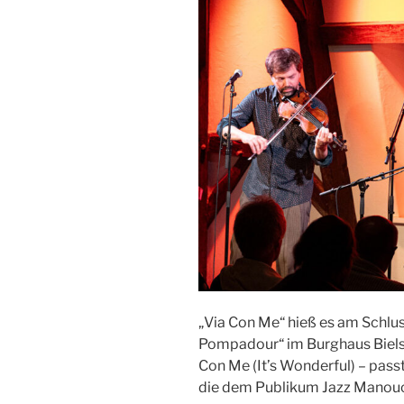
„Via Con Me“ hieß es am Schlu
Pompadour“ im Burghaus Bielst
Con Me (It’s Wonderful) – pass
die dem Publikum Jazz Manouc