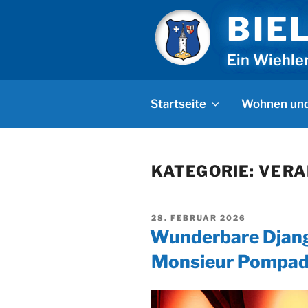
Zum
BIE
Inhalt
springen
Ein Wiehle
Startseite
Wohnen und
KATEGORIE:
VERA
VERÖFFENTLICHT
28. FEBRUAR 2026
AM
Wunderbare Djang
Monsieur Pompad