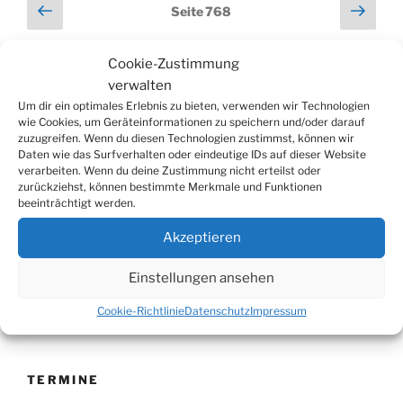
Seitennummerierung
Vorherige
Näch
Seite
768
Seite
Seit
der
Beiträge
Cookie-Zustimmung
verwalten
Suchen
Suche
Um dir ein optimales Erlebnis zu bieten, verwenden wir Technologien
nach:
wie Cookies, um Geräteinformationen zu speichern und/oder darauf
zuzugreifen. Wenn du diesen Technologien zustimmst, können wir
Daten wie das Surfverhalten oder eindeutige IDs auf dieser Website
verarbeiten. Wenn du deine Zustimmung nicht erteilst oder
WERBUNG
zurückziehst, können bestimmte Merkmale und Funktionen
beeinträchtigt werden.
Akzeptieren
Einstellungen ansehen
Cookie-Richtlinie
Datenschutz
Impressum
TERMINE