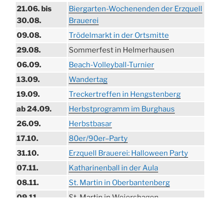
21.06. bis
Biergarten-Wochenenden der Erzquell
30.08.
Brauerei
09.08.
Trödelmarkt in der Ortsmitte
29.08.
Sommerfest in Helmerhausen
06.09.
Beach-Volleyball-Turnier
13.09.
Wandertag
19.09.
Treckertreffen in Hengstenberg
ab 24.09.
Herbstprogramm im Burghaus
26.09.
Herbstbasar
17.10.
80er/90er–Party
31.10.
Erzquell Brauerei: Halloween Party
07.11.
Katharinenball in der Aula
08.11.
St. Martin in Oberbantenberg
09.11.
St. Martin in Weiershagen
10.11.
St. Martin in Bielstein