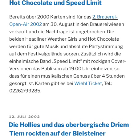
Hot Chocolate und Speed Limit
Bereits über 2000 Karten sind für das
2. Brauerei-
Open-Air 2002
am 30. August in den Brauereiwiesen
verkauft und die Nachfrage ist ungebrochen. Die
beiden Headliner Weather Girls und Hot Chocolate
werden für gute Musik und absolute Partystimmung
auf dem Festivalgelände sorgen. Zusätzlich wird die
einheimische Band „Speed Limit“ mit rockigen Cover-
Versionen das Publikum ab 19.00 Uhr einheizen, so
dass für einen musikalischen Genuss über 4 Stunden
gesorgt ist. Karten gibt es bei
Wiehl Ticket
, Tel.:
02262/99285.
VERÖFFENTLICHT
12. JULI 2002
AM
Die Hollies und das oberbergische Driem
Tiem rockten auf der Bielsteiner