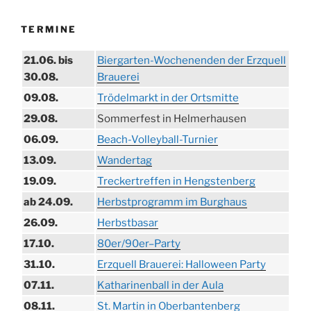
TERMINE
21.06. bis
Biergarten-Wochenenden der Erzquell
30.08.
Brauerei
09.08.
Trödelmarkt in der Ortsmitte
29.08.
Sommerfest in Helmerhausen
06.09.
Beach-Volleyball-Turnier
13.09.
Wandertag
19.09.
Treckertreffen in Hengstenberg
ab 24.09.
Herbstprogramm im Burghaus
26.09.
Herbstbasar
17.10.
80er/90er–Party
31.10.
Erzquell Brauerei: Halloween Party
07.11.
Katharinenball in der Aula
08.11.
St. Martin in Oberbantenberg