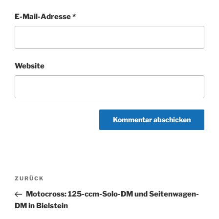
E-Mail-Adresse
*
Website
Beitragsnavigation
Vorheriger
ZURÜCK
Beitrag
Motocross: 125-ccm-Solo-DM und Seitenwagen-
DM in Bielstein