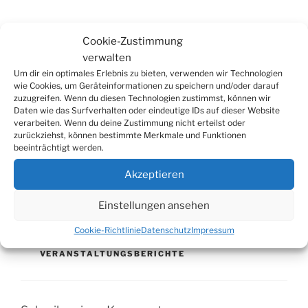
Cookie-Zustimmung
verwalten
Um dir ein optimales Erlebnis zu bieten, verwenden wir Technologien
wie Cookies, um Geräteinformationen zu speichern und/oder darauf
zuzugreifen. Wenn du diesen Technologien zustimmst, können wir
Daten wie das Surfverhalten oder eindeutige IDs auf dieser Website
Fotos:
Christian Melzer
verarbeiten. Wenn du deine Zustimmung nicht erteilst oder
zurückziehst, können bestimmte Merkmale und Funktionen
beeinträchtigt werden.
Beitrag teilen:
Akzeptieren
Einstellungen ansehen
Cookie-Richtlinie
Datenschutz
Impressum
KATEGORIEN
AKTUELLES
,
BILDERSERIEN
,
VERANSTALTUNGSBERICHTE