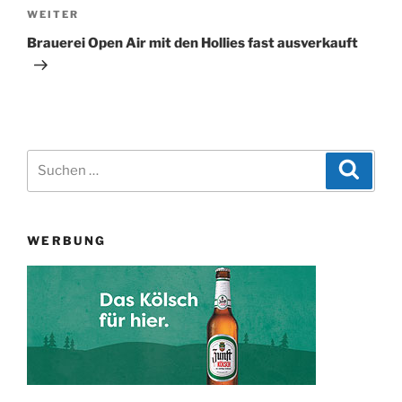
Nächster
WEITER
Beitrag
Brauerei Open Air mit den Hollies fast ausverkauft
Suchen
Suche
nach:
WERBUNG