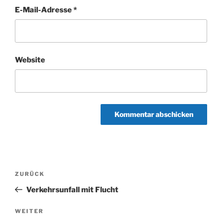
E-Mail-Adresse
*
Website
Beitragsnavigation
Vorheriger
ZURÜCK
Beitrag
Verkehrsunfall mit Flucht
Nächster
WEITER