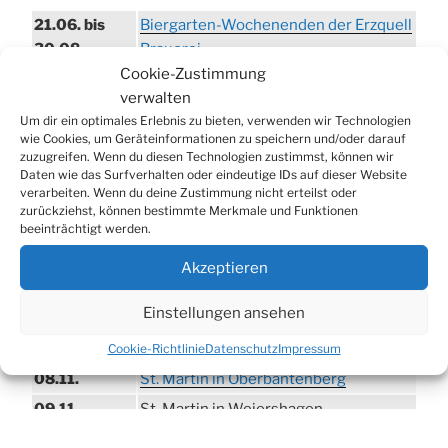
21.06. bis
Biergarten-Wochenenden der Erzquell
30.08.
Brauerei
Cookie-Zustimmung
09.08.
Trödelmarkt in der Ortsmitte
verwalten
29.08.
Sommerfest in Helmerhausen
Um dir ein optimales Erlebnis zu bieten, verwenden wir Technologien
06.09.
Beach-Volleyball-Turnier
wie Cookies, um Geräteinformationen zu speichern und/oder darauf
zuzugreifen. Wenn du diesen Technologien zustimmst, können wir
13.09.
Wandertag
Daten wie das Surfverhalten oder eindeutige IDs auf dieser Website
verarbeiten. Wenn du deine Zustimmung nicht erteilst oder
19.09.
Treckertreffen in Hengstenberg
zurückziehst, können bestimmte Merkmale und Funktionen
ab 24.09.
Herbstprogramm im Burghaus
beeinträchtigt werden.
26.09.
Herbstbasar
Akzeptieren
17.10.
80er/90er–Party
Einstellungen ansehen
31.10.
Erzquell Brauerei: Halloween Party
07.11.
Katharinenball in der Aula
Cookie-Richtlinie
Datenschutz
Impressum
08.11.
St. Martin in Oberbantenberg
09.11.
St. Martin in Weiershagen
10.11.
St. Martin in Bielstein