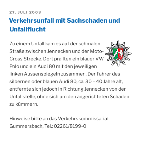
VERÖFFENTLICHT
27. JULI 2003
AM
Verkehrsunfall mit Sachschaden und
Unfallflucht
Zu einem Unfall kam es auf der schmalen
Straße zwischen Jennecken und der Moto-
Cross Strecke. Dort prallten ein blauer VW
Polo und ein Audi 80 mit den jeweiligen
linken Aussenspiegeln zusammen. Der Fahrer des
silbernen oder blauen Audi 80, ca. 30 – 40 Jahre alt,
entfernte sich jedoch in Richtung Jennecken von der
Unfallstelle, ohne sich um den angerichteten Schaden
zu kümmern.
Hinweise bitte an das Verkehrskommissariat
Gummersbach, Tel.: 02261/8199-0