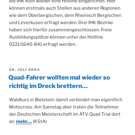
die IHK Köln wieder eine Hotline eingerichtet. Hier
können erstmals auch Stellen aus anderen Regionen
wie dem Oberbergischen, dem Rheinisch Bergischen
und Leverkusen erfragt werden. Drei IHK Bezirke
haben sich hierfür zusammengeschlossen. Freie
Ausbildungsplätze können unter der Hotline
0221/1640-841 erfragt werden.
VERÖFFENTLICHT
28. JULI 2003
AM
Quad-Fahrer wollten mal wieder so
richtig im Dreck brettern…
Waldkurs in Bielstein: damit verbindet man eigentlich
Motocross. Am Samstag aber traten die Teilnehmer
der Deutschen Meisterschaft im ATV Quad Trial dort
an.
mehr…
(KStA)