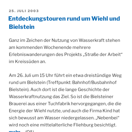
VERÖFFENTLICHT
25. JULI 2003
AM
Entdeckungstouren rund um Wiehl und
Bielstein
Ganz im Zeichen der Nutzung von Wasserkraft stehen
am kommenden Wochenende mehrere
Erlebniswanderungen des Projekts „Straße der Arbeit“
im Kreissüden an.
Am 26. Juli um 15 Uhr führt ein etwa dreistündige Weg
rund um Bielstein (Treffpunkt: Bahnhof/Busbahnhof
Bielstein). Auch dort ist die lange Geschichte der
Wasserkraftnutzung das Ziel. So ist die Bielsteiner
Brauerei aus einer Tuchfabrik hervorgegangen, die die
Energie der Wiehl nutzte, und auch die Firma Kind hat
sich bewusst am Wasser niedergelassen. „Nebenbei“
wird noch eine mittelalterliche Fliehburg besichtigt.
mehr…
(OA)