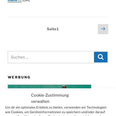
Seitennummerierung
Näch
Seite
1
Seit
der
Beiträge
Suchen
Suche
nach:
WERBUNG
Cookie-Zustimmung
verwalten
Um dir ein optimales Erlebnis zu bieten, verwenden wir Technologien
wie Cookies, um Geräteinformationen zu speichern und/oder darauf