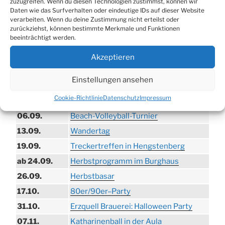
zuzugreifen. Wenn du diesen Technologien zustimmst, können wir
Daten wie das Surfverhalten oder eindeutige IDs auf dieser Website
verarbeiten. Wenn du deine Zustimmung nicht erteilst oder
zurückziehst, können bestimmte Merkmale und Funktionen
TERMINE
beeinträchtigt werden.
Akzeptieren
21.06. bis
Biergarten-Wochenenden der Erzquell
30.08.
Brauerei
Einstellungen ansehen
09.08.
Trödelmarkt in der Ortsmitte
Cookie-Richtlinie
Datenschutz
Impressum
29.08.
Sommerfest in Helmerhausen
06.09.
Beach-Volleyball-Turnier
13.09.
Wandertag
19.09.
Treckertreffen in Hengstenberg
ab 24.09.
Herbstprogramm im Burghaus
26.09.
Herbstbasar
17.10.
80er/90er–Party
31.10.
Erzquell Brauerei: Halloween Party
07.11.
Katharinenball in der Aula