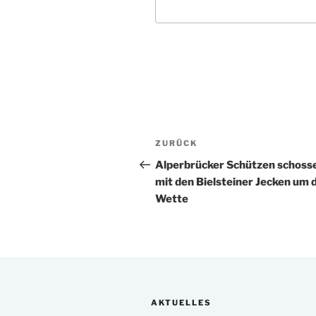
Beitragsnavigation
Vorheriger
ZURÜCK
Beitrag
Alperbrücker Schützen schoss
mit den Bielsteiner Jecken um 
Wette
AKTUELLES