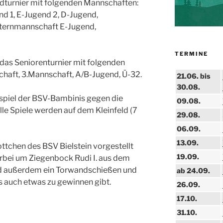
ndturnier mit folgenden Mannschaften:
nd 1, E-Jugend 2, D-Jugend,
lternmannschaft E-Jugend,
TERMINE
das Seniorenturnier mit folgenden
chaft, 3.Mannschaft, A/B-Jugend, Ü-32.
21.06. bis
30.08.
espiel der BSV-Bambinis gegen die
09.08.
le Spiele werden auf dem Kleinfeld (7
29.08.
06.09.
13.09.
ttchen des BSV Bielstein vorgestellt
19.09.
ierbei um Ziegenbock Rudi I. aus dem
rd außerdem ein Torwandschießen und
ab 24.09.
s auch etwas zu gewinnen gibt.
26.09.
17.10.
31.10.