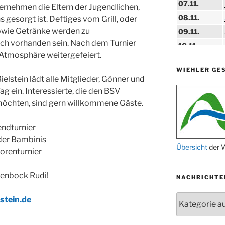
07.11.
ernehmen die Eltern der Jugendlichen,
08.11.
 gesorgt ist. Deftiges vom Grill, oder
owie Getränke werden zu
09.11.
ich vorhanden sein. Nach dem Turnier
10.11.
 Atmosphäre weitergefeiert.
11.11.
WIEHLER GE
14.11.
elstein lädt alle Mitglieder, Gönner und
15.11.
ag ein. Interessierte, die den BSV
15.11.
 möchten, sind gern willkommene Gäste.
27.11.
endturnier
 der Bambinis
29.11.
Übersicht
der W
iorenturnier
ab 01.12.
genbock Rudi!
NACHRICHTE
06.12.
24.09. bis
Nachrichten
stein.de
10.12.
19. u. 20.12.