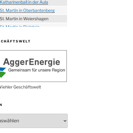
Katharinenball in der Aula
St. Martin in Oberbantenberg
St. Martin in Weiershagen
St. Martin in Bielstein
„DÜX“ im Burghaus
SCHÄFTSWELT
Proklamation der Tollitäten
Konzert Bielsteiner Männerchor
Volkstrauertag am Ehrenmal
Anknipsfest an der
Oberbantenberger Kirche
Adventskonzert Frauenchor
iehler Geschäftswelt
Oberbantenberg
Burghaus im Advent
N
Adventsfeier im Ev. Gemeindehaus
Herbstprogramm Burghaus
Bielstein
Weihnachtsmarkt rund um die