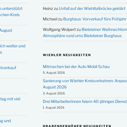
p unterstützt
Heinz
zu
Unfall auf der Wiehltalbrücke geklärt
schen Kreis
Michael
zu
Burghaus: Vorverkauf fürs Frühjahr 
Wolfgang Wolpert
zu
Bielsteiner Weihnachtsm
 August
Atmosphäre rund ums Bielsteiner Burghaus
ich weiter und
ms
WIEHLER NEUIGKEITEN
Mitmachen bei der Auto Mobil Schau
stverkauf
5. August 2026
Sanierung von Wiehler Kreisverkehren: Anpas
August 2026
3. August 2026
tag mit viel
Drei Mitarbeiterinnen feiern 40-jähriges Diens
1. August 2026
tag und
DRABENDERHÖHER NEUIGKEITEN