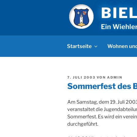
Zum
BIE
Inhalt
springen
Ein Wiehle
Startseite
Wohnen und
VERÖFFENTLICHT
7. JULI 2003
VON
ADMIN
AM
Sommerfest des B
Am Samstag, dem 19. Juli 2003
veranstaltet die Jugendabteilun
Sommerfest. Es wird ein verein
durchgeführt.