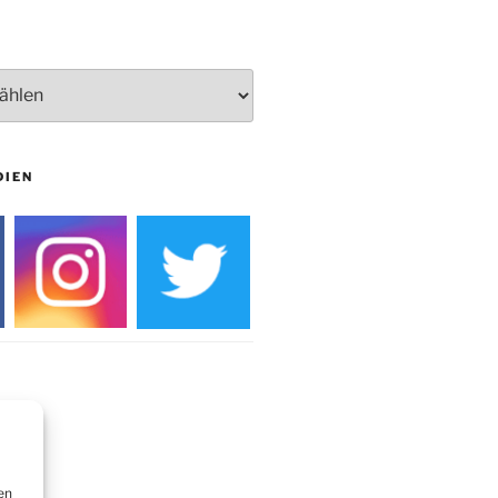
Burg
DIEN
en