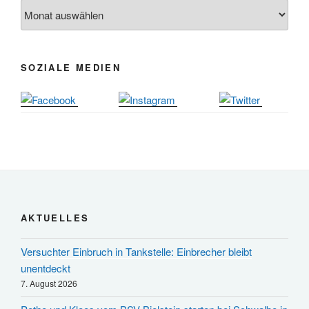
24.09. bis
Archiv
Herbstprogramm Burghaus Bielstein
10.12.
19. u. 20.12.
Weihnachtsmarkt rund um die Burg
SOZIALE MEDIEN
AKTUELLES
Versuchter Einbruch in Tankstelle: Einbrecher bleibt
unentdeckt
7. August 2026