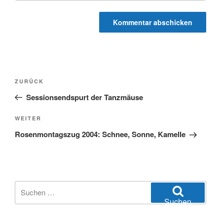
Beitragsnavigation
Vorheriger
ZURÜCK
Beitrag
Sessionsendspurt der Tanzmäuse
Nächster
WEITER
Beitrag
Rosenmontagszug 2004: Schnee, Sonne, Kamelle
Suchen
nach:
Suchen