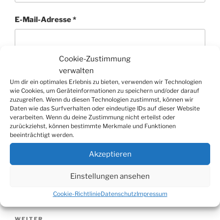
E-Mail-Adresse
*
Cookie-Zustimmung
Website
verwalten
Um dir ein optimales Erlebnis zu bieten, verwenden wir Technologien
wie Cookies, um Geräteinformationen zu speichern und/oder darauf
zuzugreifen. Wenn du diesen Technologien zustimmst, können wir
Daten wie das Surfverhalten oder eindeutige IDs auf dieser Website
verarbeiten. Wenn du deine Zustimmung nicht erteilst oder
zurückziehst, können bestimmte Merkmale und Funktionen
beeinträchtigt werden.
Akzeptieren
Beitragsnavigation
Einstellungen ansehen
Vorheriger
ZURÜCK
Cookie-Richtlinie
Datenschutz
Impressum
Beitrag
Dieseldiebe: 120 Liter abgezapft
WEITER