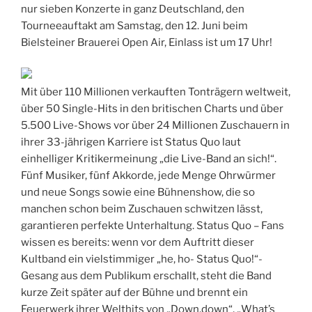
nur sieben Konzerte in ganz Deutschland, den
Tourneeauftakt am Samstag, den 12. Juni beim
Bielsteiner Brauerei Open Air, Einlass ist um 17 Uhr!
Mit über 110 Millionen verkauften Tonträgern weltweit,
über 50 Single-Hits in den britischen Charts und über
5.500 Live-Shows vor über 24 Millionen Zuschauern in
ihrer 33-jährigen Karriere ist Status Quo laut
einhelliger Kritikermeinung „die Live-Band an sich!“.
Fünf Musiker, fünf Akkorde, jede Menge Ohrwürmer
und neue Songs sowie eine Bühnenshow, die so
manchen schon beim Zuschauen schwitzen lässt,
garantieren perfekte Unterhaltung. Status Quo – Fans
wissen es bereits: wenn vor dem Auftritt dieser
Kultband ein vielstimmiger „he, ho- Status Quo!“-
Gesang aus dem Publikum erschallt, steht die Band
kurze Zeit später auf der Bühne und brennt ein
Feuerwerk ihrer Welthits von „Down,down“, „What’s