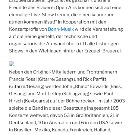
Erzquell Brauerei, „jetzt ist es geschafft und alle
Freunde des Brauerei Open Airs können sich auf eine
einmalige Live-Show freuen, die einen kaum zum
atmen kommen lässt!“ In Kooperation mit den
Konzertprofis von
Bonn-Musik
wird die Veranstaltung
auf die Beine gestellt, der technische und
organisatorische Aufwand übertrifft alle bisherigen
Shows in den Wiehlauen hinter der Erzquell Brauerei.
Neben den Original-Mitgliedern und Frontmännern
Francis Rossi (Gitarre/Gesang) und Rick Parfitt
(Gitarre/Gesang) werden John „Rhino“ Edwards (Bass,
Gesang) und Matt Letley (Schlagzeug) sowie Paul
Hirsch (Keyboards) auf der Bühne rocken. Im Jahr 2003
spielte die Band in dieser Besetzung insgesamt 105
Konzerte weltweit, davon 53 in Großbritannien, 21 in
Deutschland, 10 in Australien und 6 in den USA sowie
in Brasilien, Mexiko, Kanada, Frankreich, Holland,