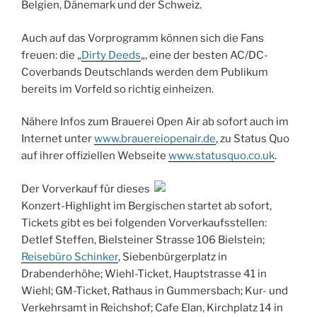
Belgien, Dänemark und der Schweiz.
Auch auf das Vorprogramm können sich die Fans
freuen: die „
Dirty Deeds
„, eine der besten AC/DC-
Coverbands Deutschlands werden dem Publikum
bereits im Vorfeld so richtig einheizen.
Nähere Infos zum Brauerei Open Air ab sofort auch im
Internet unter
www.brauereiopenair.de
, zu Status Quo
auf ihrer offiziellen Webseite
www.statusquo.co.uk
.
Der Vorverkauf für dieses
Konzert-Highlight im Bergischen startet ab sofort,
Tickets gibt es bei folgenden Vorverkaufsstellen:
Detlef Steffen, Bielsteiner Strasse 106 Bielstein;
Reisebüro Schinker
, Siebenbürgerplatz in
Drabenderhöhe; Wiehl-Ticket, Hauptstrasse 41 in
Wiehl; GM-Ticket, Rathaus in Gummersbach; Kur- und
Verkehrsamt in Reichshof; Cafe Elan, Kirchplatz 14 in