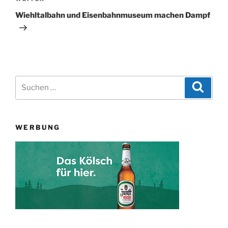
Nächster
Beitrag
Wiehltalbahn und Eisenbahnmuseum machen Dampf
Suchen
Suche
nach:
WERBUNG