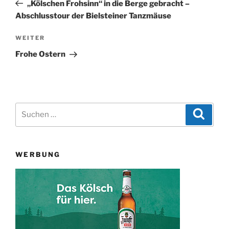
Beitrag
„Kölschen Frohsinn“ in die Berge gebracht –
Abschlusstour der Bielsteiner Tanzmäuse
Nächster
WEITER
Beitrag
Frohe Ostern
Suchen
Suche
nach:
WERBUNG