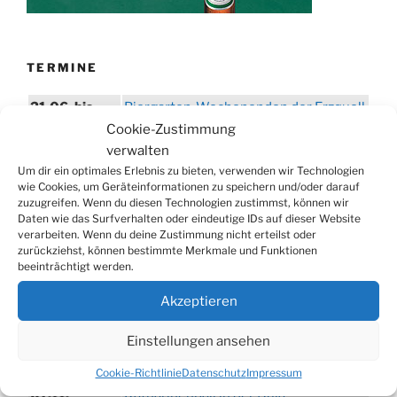
TERMINE
21.06. bis
Biergarten-Wochenenden der Erzquell
30.08.
Brauerei
Cookie-Zustimmung
verwalten
09.08.
Trödelmarkt in der Ortsmitte
Um dir ein optimales Erlebnis zu bieten, verwenden wir Technologien
29.08.
Sommerfest in Helmerhausen
wie Cookies, um Geräteinformationen zu speichern und/oder darauf
zuzugreifen. Wenn du diesen Technologien zustimmst, können wir
06.09.
Beach-Volleyball-Turnier
Daten wie das Surfverhalten oder eindeutige IDs auf dieser Website
13.09.
Wandertag
verarbeiten. Wenn du deine Zustimmung nicht erteilst oder
zurückziehst, können bestimmte Merkmale und Funktionen
19.09.
Treckertreffen in Hengstenberg
beeinträchtigt werden.
ab 24.09.
Herbstprogramm im Burghaus
Akzeptieren
26.09.
Herbstbasar
Einstellungen ansehen
17.10.
80er/90er–Party
31.10.
Erzquell Brauerei: Halloween Party
Cookie-Richtlinie
Datenschutz
Impressum
07.11.
Katharinenball in der Aula