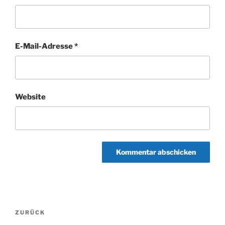
E-Mail-Adresse
*
Website
Beitragsnavigation
Vorheriger
ZURÜCK