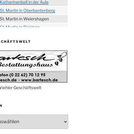
Katharinenball in der Aula
St. Martin in Oberbantenberg
St. Martin in Weiershagen
St. Martin in Bielstein
„DÜX“ im Burghaus
SCHÄFTSWELT
Proklamation der Tollitäten
Konzert Bielsteiner Männerchor
Volkstrauertag am Ehrenmal
Anknipsfest an der
Oberbantenberger Kirche
Adventskonzert Frauenchor
iehler Geschäftswelt
Oberbantenberg
Burghaus im Advent
N
Adventsfeier im Ev. Gemeindehaus
Herbstprogramm Burghaus
Bielstein
Weihnachtsmarkt rund um die