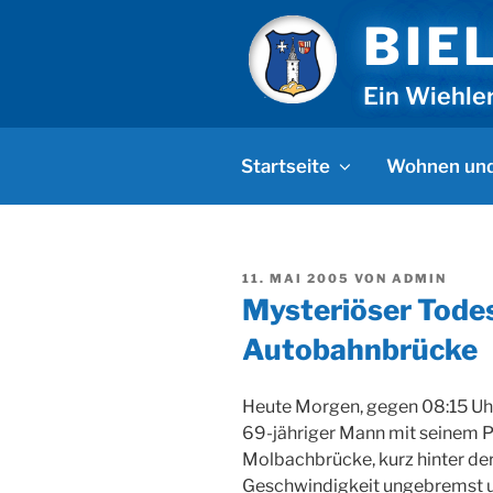
Zum
BIE
Inhalt
springen
Ein Wiehle
Startseite
Wohnen und
VERÖFFENTLICHT
11. MAI 2005
VON
ADMIN
AM
Mysteriöser Tode
Autobahnbrücke
Heute Morgen, gegen 08:15 Uhr,
69-jähriger Mann mit seinem P
Molbachbrücke, kurz hinter der
Geschwindigkeit ungebremst u