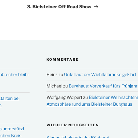
Beitrag
3. Bielsteiner Off Road Show
KOMMENTARE
nbrecher bleibt
Heinz
zu
Unfall auf der Wiehltalbrücke geklärt
Michael
zu
Burghaus: Vorverkauf fürs Frühjahr 
Wolfgang Wolpert
zu
Bielsteiner Weihnachtsm
tarten bei
Atmosphäre rund ums Bielsteiner Burghaus
n
WIEHLER NEUIGKEITEN
p unterstützt
schen Kreis
Kindheitshelden in der Bücherei