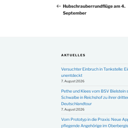
Beitrag
Hubschrauberrundflüge am 4.
September
AKTUELLES
Versuchter Einbruch in Tankstelle: Ei
unentdeckt
7. August 2026
Pethe und Klees vom BSV Bielstein s
Schwalbe in Reichshof zu ihrer dritte
Deutschlandtour
7. August 2026
Vom Prototyp in die Praxis: Neue Ap
pflegende Angehörige im Oberbergi