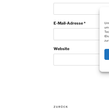
E-Mail-Adresse
*
Um 
um 
Tec
IDs
zur
Website
Beitragsnavigation
Vorheriger
ZURÜCK