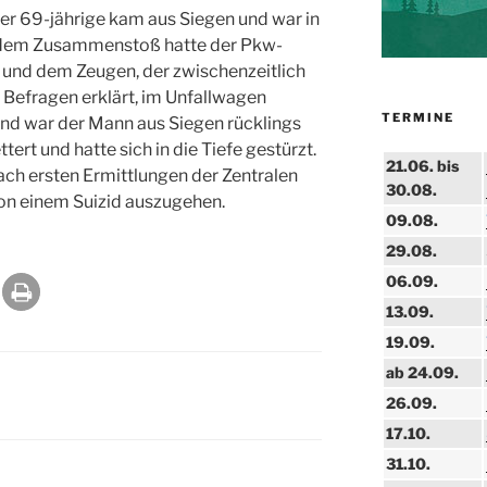
Der 69-jährige kam aus Siegen und war in
 dem Zusammenstoß hatte der Pkw-
 und dem Zeugen, der zwischenzeitlich
f Befragen erklärt, im Unfallwagen
TERMINE
nd war der Mann aus Siegen rücklings
ert und hatte sich in die Tiefe gestürzt.
21.06. bis
Nach ersten Ermittlungen der Zentralen
30.08.
on einem Suizid auszugehen.
09.08.
29.08.
06.09.
13.09.
19.09.
ab 24.09.
26.09.
17.10.
31.10.