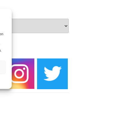
Burg
en
r
DIEN
.