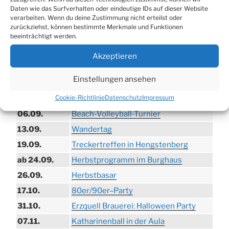
Daten wie das Surfverhalten oder eindeutige IDs auf dieser Website
verarbeiten. Wenn du deine Zustimmung nicht erteilst oder
zurückziehst, können bestimmte Merkmale und Funktionen
TERMINE
beeinträchtigt werden.
21.06. bis
Biergarten-Wochenenden der Erzquell
Akzeptieren
30.08.
Brauerei
Einstellungen ansehen
09.08.
Trödelmarkt in der Ortsmitte
Cookie-Richtlinie
Datenschutz
Impressum
29.08.
Sommerfest in Helmerhausen
06.09.
Beach-Volleyball-Turnier
13.09.
Wandertag
19.09.
Treckertreffen in Hengstenberg
ab 24.09.
Herbstprogramm im Burghaus
26.09.
Herbstbasar
17.10.
80er/90er–Party
31.10.
Erzquell Brauerei: Halloween Party
07.11.
Katharinenball in der Aula