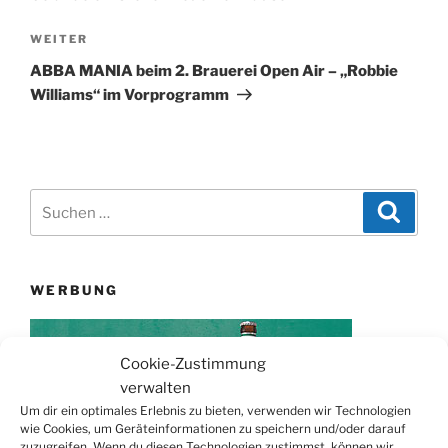
Nächster
WEITER
Beitrag
ABBA MANIA beim 2. Brauerei Open Air – „Robbie
Williams“ im Vorprogramm
Suchen
Suche
nach:
WERBUNG
Cookie-Zustimmung
verwalten
Um dir ein optimales Erlebnis zu bieten, verwenden wir Technologien
wie Cookies, um Geräteinformationen zu speichern und/oder darauf
zuzugreifen. Wenn du diesen Technologien zustimmst, können wir