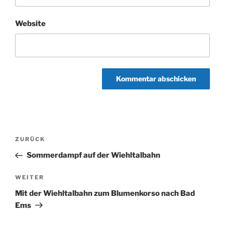
Website
Beitragsnavigation
Vorheriger
ZURÜCK
Beitrag
Sommerdampf auf der Wiehltalbahn
Nächster
WEITER
Beitrag
Mit der Wiehltalbahn zum Blumenkorso nach Bad
Ems