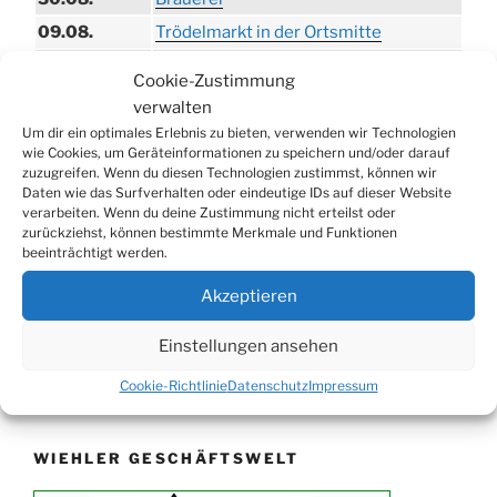
09.08.
Trödelmarkt in der Ortsmitte
29.08.
Sommerfest in Helmerhausen
Cookie-Zustimmung
06.09.
Beach-Volleyball-Turnier
verwalten
13.09.
Wandertag
Um dir ein optimales Erlebnis zu bieten, verwenden wir Technologien
wie Cookies, um Geräteinformationen zu speichern und/oder darauf
19.09.
Treckertreffen in Hengstenberg
zuzugreifen. Wenn du diesen Technologien zustimmst, können wir
Daten wie das Surfverhalten oder eindeutige IDs auf dieser Website
ab 24.09.
Herbstprogramm im Burghaus
verarbeiten. Wenn du deine Zustimmung nicht erteilst oder
26.09.
Herbstbasar
zurückziehst, können bestimmte Merkmale und Funktionen
beeinträchtigt werden.
17.10.
80er/90er–Party
Akzeptieren
31.10.
Erzquell Brauerei: Halloween Party
07.11.
Katharinenball in der Aula
Einstellungen ansehen
08.11.
St. Martin in Oberbantenberg
Cookie-Richtlinie
Datenschutz
Impressum
09.11.
St. Martin in Weiershagen
10.11.
St. Martin in Bielstein
WIEHLER GESCHÄFTSWELT
11.11.
„DÜX“ im Burghaus