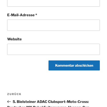
E-Mail-Adresse
*
Website
Beitragsnavigation
Vorheriger
ZURÜCK
Beitrag
5. Bielsteiner ADAC Clubsport-Moto-Cross: