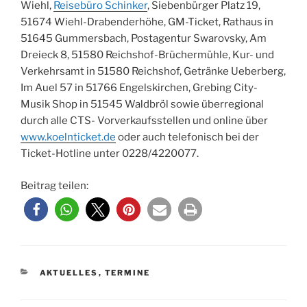
Wiehl,
Reisebüro Schinker
, Siebenbürger Platz 19,
51674 Wiehl-Drabenderhöhe, GM-Ticket, Rathaus in
51645 Gummersbach, Postagentur Swarovsky, Am
Dreieck 8, 51580 Reichshof-Brüchermühle, Kur- und
Verkehrsamt in 51580 Reichshof, Getränke Ueberberg,
Im Auel 57 in 51766 Engelskirchen, Grebing City-
Musik Shop in 51545 Waldbröl sowie überregional
durch alle CTS- Vorverkaufsstellen und online über
www.koelnticket.de
oder auch telefonisch bei der
Ticket-Hotline unter 0228/4220077.
Beitrag teilen:
KATEGORIEN
AKTUELLES
,
TERMINE