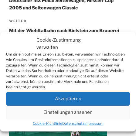
Deutscher MX Pokal Seitenwagen, Hessen-Cup
2005 und Seitenwagen Classic
Nächster
WEITER
Beitrag
Mit der Wiehltalbahn nach Bielstein zum Brauerei
Open Air
Cookie-Zustimmung
verwalten
Um dir ein optimales Erlebnis zu bieten, verwenden wir Technologien
wie Cookies, um Geräteinformationen zu speichern und/oder darauf
zuzugreifen. Wenn du diesen Technologien zustimmst, können wir
Suchen
Daten wie das Surfverhalten oder eindeutige IDs auf dieser Website
Suche
verarbeiten. Wenn du deine Zustimmung nicht erteilst oder
nach:
zurückziehst, können bestimmte Merkmale und Funktionen
beeinträchtigt werden.
WERBUNG
Akzeptieren
Einstellungen ansehen
Cookie-Richtlinie
Datenschutz
Impressum