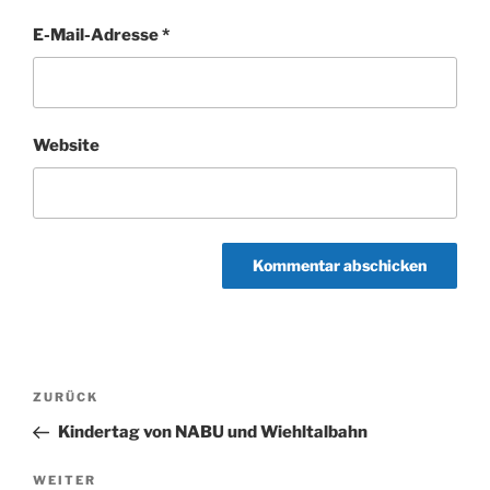
E-Mail-Adresse
*
Website
Beitragsnavigation
Vorheriger
ZURÜCK
Beitrag
Kindertag von NABU und Wiehltalbahn
Nächster
WEITER