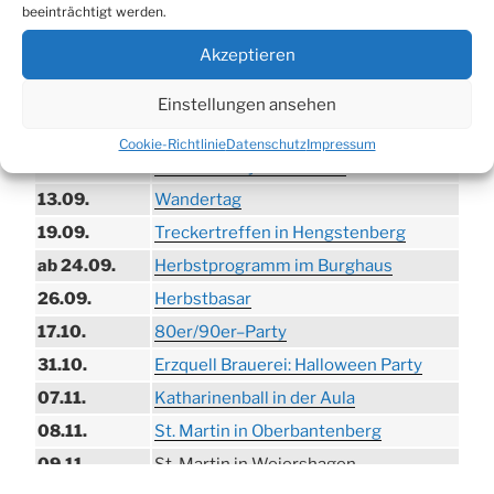
beeinträchtigt werden.
21.06. bis
Biergarten-Wochenenden der Erzquell
Akzeptieren
30.08.
Brauerei
09.08.
Trödelmarkt in der Ortsmitte
Einstellungen ansehen
29.08.
Sommerfest in Helmerhausen
Cookie-Richtlinie
Datenschutz
Impressum
06.09.
Beach-Volleyball-Turnier
13.09.
Wandertag
19.09.
Treckertreffen in Hengstenberg
ab 24.09.
Herbstprogramm im Burghaus
26.09.
Herbstbasar
17.10.
80er/90er–Party
31.10.
Erzquell Brauerei: Halloween Party
07.11.
Katharinenball in der Aula
08.11.
St. Martin in Oberbantenberg
09.11.
St. Martin in Weiershagen