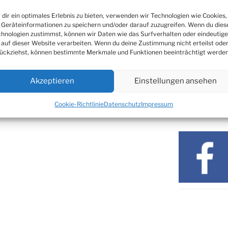
24.09. bis
Nachrichten
10.12.
dir ein optimales Erlebnis zu bieten, verwenden wir Technologien wie Cookies,
Geräteinformationen zu speichern und/oder darauf zuzugreifen. Wenn du dies
19. u. 20.12.
hnologien zustimmst, können wir Daten wie das Surfverhalten oder eindeutige
 auf dieser Website verarbeiten. Wenn du deine Zustimmung nicht erteilst ode
ARCHIV
ückziehst, können bestimmte Merkmale und Funktionen beeinträchtigt werden
Archiv
Akzeptieren
Einstellungen ansehen
Cookie-Richtlinie
Datenschutz
Impressum
SOZIALE ME