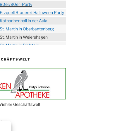
80er/90er–Party
Erzquell Brauerei: Halloween Party
Katharinenball in der Aula
St. Martin in Oberbantenberg
St. Martin in Weiershagen
St. Martin in Bielstein
„DÜX“ im Burghaus
SCHÄFTSWELT
Proklamation der Tollitäten
Konzert Bielsteiner Männerchor
Volkstrauertag am Ehrenmal
Anknipsfest an der
Oberbantenberger Kirche
Adventskonzert Frauenchor
iehler Geschäftswelt
Oberbantenberg
Burghaus im Advent
N
Adventsfeier im Ev. Gemeindehaus