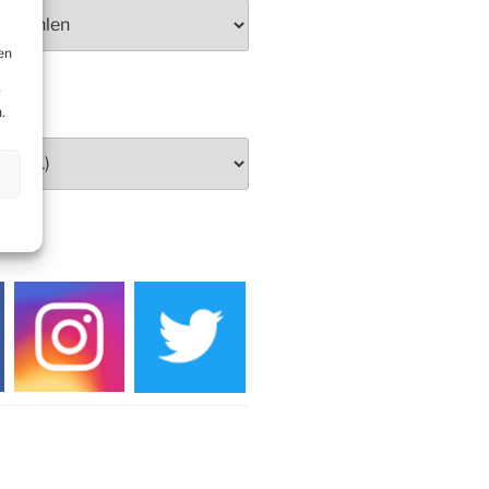
Herbstprogramm Burghaus
Bielstein
en
Weihnachtsmarkt rund um die
Burg
r
.
DIEN