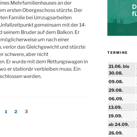
ines Mehrfamilienhauses an der
dem ersten Obergeschoss stürzte. Der
eten Familie bei Umzugsarbeiten
Unfallzeitpunkt gemeinsam mit der 14-
nd seinem Bruder auf dem Balkon. Er
, möglicherweise um nach einer
 verlor das Gleichgewicht und stürzte
TERMINE
 er schwere, aber nicht
en. Er wurde mit dem Rettungswagen in
21.06. bis
wo er stationär verbleiben muss. Ein
30.08.
schlossen werden.
09.08.
29.08.
06.09.
13.09.
ng
Seite
Seite
Seite
1
2
3
19.09.
ab 24.09.
26.09.