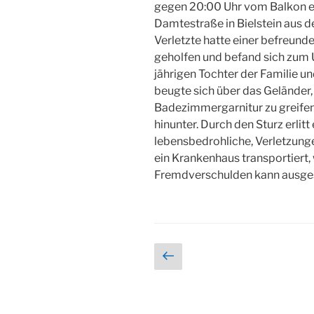
gegen 20:00 Uhr vom Balkon e
Damtestraße in Bielstein aus 
Verletzte hatte einer befreund
geholfen und befand sich zum 
jährigen Tochter der Familie u
beugte sich über das Geländer
Badezimmergarnitur zu greifen,
hinunter. Durch den Sturz erlitt
lebensbedrohliche, Verletzung
ein Krankenhaus transportiert, 
Fremdverschulden kann ausge
Seitennummerieru
Vorherige
Seite
der
Beiträge