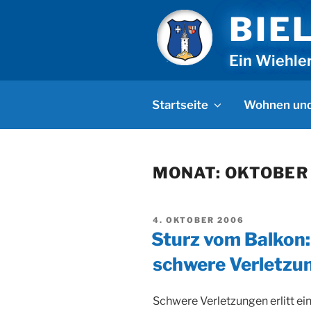
Zum
BIE
Inhalt
springen
Ein Wiehle
Startseite
Wohnen und
MONAT:
OKTOBER
VERÖFFENTLICHT
4. OKTOBER 2006
AM
Sturz vom Balkon: 
schwere Verletzu
Schwere Verletzungen erlitt ein