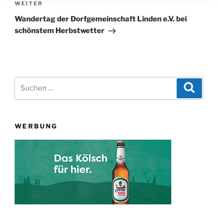
Nächster
WEITER
Beitrag
Wandertag der Dorfgemeinschaft Linden e.V. bei
schönstem Herbstwetter
Suchen
Suche
nach:
WERBUNG