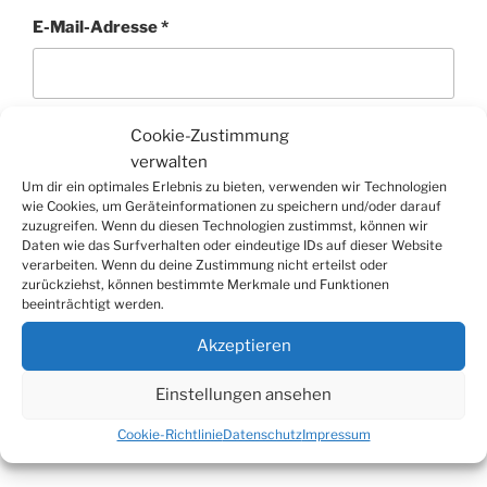
E-Mail-Adresse
*
Cookie-Zustimmung
Website
verwalten
Um dir ein optimales Erlebnis zu bieten, verwenden wir Technologien
wie Cookies, um Geräteinformationen zu speichern und/oder darauf
zuzugreifen. Wenn du diesen Technologien zustimmst, können wir
Daten wie das Surfverhalten oder eindeutige IDs auf dieser Website
verarbeiten. Wenn du deine Zustimmung nicht erteilst oder
zurückziehst, können bestimmte Merkmale und Funktionen
beeinträchtigt werden.
Akzeptieren
Beitragsnavigation
Vorheriger
ZURÜCK
Einstellungen ansehen
Beitrag
Betrunkener Autofahrer verursachte hohen
Cookie-Richtlinie
Datenschutz
Impressum
Sachschaden