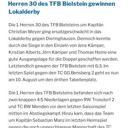
AM
Herren 30 des TFB Bielstein gewinnen
Lokalderby
Die 1. Herren 30 des TFB Bielsteins um Kapitän
Christian Meyer ging ersatzgeschwächt in das
Lokalderby gegen Dieringhausen. Dennoch konnte
durch die Siege in den Einzeln von Jens Kämper,
Kristian Alberts, Jörn Kämper und Thomas Heine eine
gute Ausgangslage für die Doppel geschaffen werden.
Letztendlich gewann der TFB Bielstein mit 6:3. Im
letzten Spiel gegen den TC GG Bensberg 2 geht es nun
am 10. August um den dritten Tabellenplatz.
Die 1. Herren des TFB Bielsteins befanden sich nach
zwei knappen 4:5 Niederlagen gegen RW Troisdorf 2
und TC BW Menden vor dem letzten Saisonspiel
mitten im Abstiegskampf. Hinzu kam, dass das Team
um Kapitän Sebastian Manz im letzten Heimspiel
gegen die noch ungeschlagene Mannschaft des TC