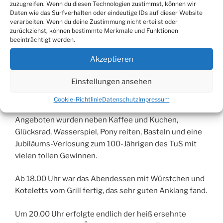
Zeit ebenfalls mit viel Erfolg an den Disziplinen
zuzugreifen. Wenn du diesen Technologien zustimmst, können wir
Daten wie das Surfverhalten oder eindeutige IDs auf dieser Website
„Weitsprung“, „Schlagballwurf“ und „Sprint“ des
verarbeiten. Wenn du deine Zustimmung nicht erteilst oder
Sportabzeichens.
zurückziehst, können bestimmte Merkmale und Funktionen
beeinträchtigt werden.
Über 30 TuS-interne-Urkunden für die erfolgreiche
Akzeptieren
Teilnahme am Sommerfest konnte der
Abteilungsleiter – Klaus Kleinjung – dann am Abend an
Einstellungen ansehen
unsere Jüngsten verteilen. In der Zwischenzeit war für
Jung und Alt Unterhaltung angesagt.
Cookie-Richtlinie
Datenschutz
Impressum
Angeboten wurden neben Kaffee und Kuchen,
Glücksrad, Wasserspiel, Pony reiten, Basteln und eine
Jubiläums-Verlosung zum 100-Jährigen des TuS mit
vielen tollen Gewinnen.
Ab 18.00 Uhr war das Abendessen mit Würstchen und
Koteletts vom Grill fertig, das sehr guten Anklang fand.
Um 20.00 Uhr erfolgte endlich der heiß ersehnte