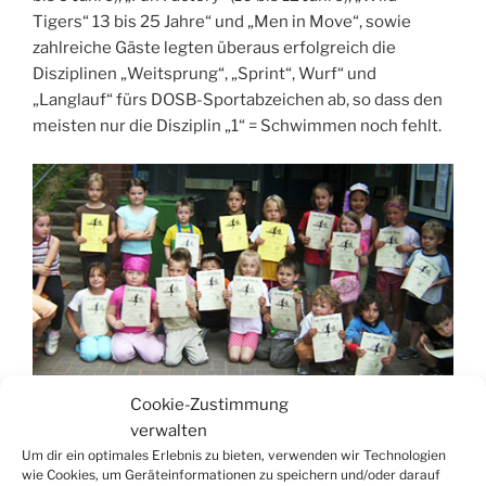
Tigers“ 13 bis 25 Jahre“ und „Men in Move“, sowie
zahlreiche Gäste legten überaus erfolgreich die
Disziplinen „Weitsprung“, „Sprint“, Wurf“ und
„Langlauf“ fürs DOSB-Sportabzeichen ab, so dass den
meisten nur die Disziplin „1“ = Schwimmen noch fehlt.
Cookie-Zustimmung
verwalten
Der Nachwuchs, die „Zwerge“ (2 bis 3 Jahre) und
Um dir ein optimales Erlebnis zu bieten, verwenden wir Technologien
„Riesen“ (4 bis 5 Jahre), versuchte sich in der gleichen
wie Cookies, um Geräteinformationen zu speichern und/oder darauf