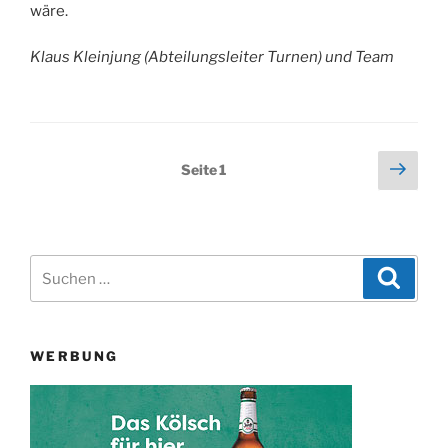
wäre.
Klaus Kleinjung (Abteilungsleiter Turnen) und Team
Seitennummerierung
Näch
Seite
1
Seit
der
Beiträge
Suchen
Suche
nach:
WERBUNG