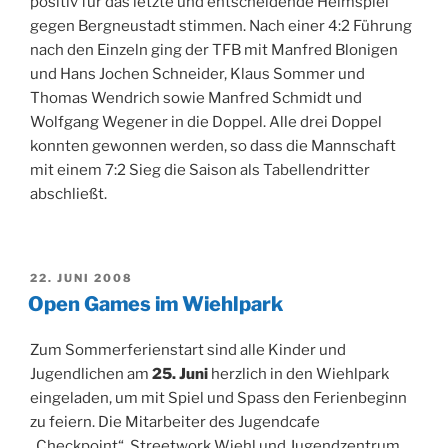
positiv für das letzte und entscheidende Heimspiel
gegen Bergneustadt stimmen. Nach einer 4:2 Führung
nach den Einzeln ging der TFB mit Manfred Blonigen
und Hans Jochen Schneider, Klaus Sommer und
Thomas Wendrich sowie Manfred Schmidt und
Wolfgang Wegener in die Doppel. Alle drei Doppel
konnten gewonnen werden, so dass die Mannschaft
mit einem 7:2 Sieg die Saison als Tabellendritter
abschließt.
VERÖFFENTLICHT
22. JUNI 2008
AM
Open Games im Wiehlpark
Zum Sommerferienstart sind alle Kinder und
Jugendlichen am
25. Juni
herzlich in den Wiehlpark
eingeladen, um mit Spiel und Spass den Ferienbeginn
zu feiern. Die Mitarbeiter des Jugendcafe
„Checkpoint“, Streetwork Wiehl und Jugendzentrum