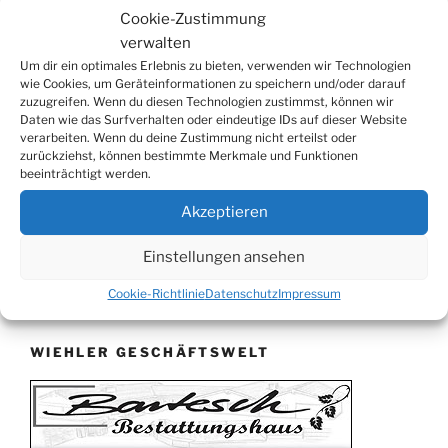
Cookie-Zustimmung
06.09.
Beach-Volleyball-Turnier
verwalten
13.09.
Wandertag
Um dir ein optimales Erlebnis zu bieten, verwenden wir Technologien
wie Cookies, um Geräteinformationen zu speichern und/oder darauf
19.09.
Treckertreffen in Hengstenberg
zuzugreifen. Wenn du diesen Technologien zustimmst, können wir
ab 24.09.
Herbstprogramm im Burghaus
Daten wie das Surfverhalten oder eindeutige IDs auf dieser Website
verarbeiten. Wenn du deine Zustimmung nicht erteilst oder
26.09.
Herbstbasar
zurückziehst, können bestimmte Merkmale und Funktionen
beeinträchtigt werden.
17.10.
80er/90er–Party
31.10.
Erzquell Brauerei: Halloween Party
Akzeptieren
07.11.
Katharinenball in der Aula
Einstellungen ansehen
08.11.
St. Martin in Oberbantenberg
Cookie-Richtlinie
Datenschutz
Impressum
09.11.
St. Martin in Weiershagen
10.11.
St. Martin in Bielstein
WIEHLER GESCHÄFTSWELT
11.11.
„DÜX“ im Burghaus
14.11.
Proklamation der Tollitäten
15.11.
Konzert Bielsteiner Männerchor
15.11.
Volkstrauertag am Ehrenmal