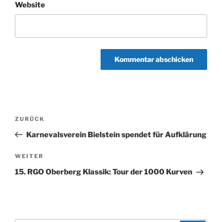
Website
Beitragsnavigation
Vorheriger
ZURÜCK
Beitrag
Karnevalsverein Bielstein spendet für Aufklärung
Nächster
WEITER
Beitrag
15. RGO Oberberg Klassik: Tour der 1000 Kurven